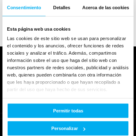
Consentimiento
Detalles
Acerca de las cookies
Le invitamos a acudir a nuestras instalaciones
donde le atenderemos encantados.
Esta página web usa cookies
Las cookies de este sitio web se usan para personalizar
el contenido y los anuncios, ofrecer funciones de redes
sociales y analizar el tráfico. Además, compartimos
información sobre el uso que haga del sitio web con
Dimovil
nuestros partners de redes sociales, publicidad y análisis
web, quienes pueden combinarla con otra información
que les haya proporcionado o que hayan recopilado a
partir del uso que haya hecho de sus servicios.
Dimovil Murcia
Dimovil Cartagena
Avda. Juan Carlos I,
Avda. Juan Carlos I,
Permitir todas
59,
30100 | Espinardo
93,
30310 | Cartagena
Murcia
Murcia
Personalizar
(+34) 968 85 81 85
(+34) 968 31 21 10