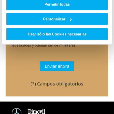
Permitir todas
Personalizar
He leído y acepto las
Condiciones legales
y la
política
de privacidad
*
Quiero que GRUPO HUERTAS me informe sobre sus
Usar sólo las Cookies necesarias
servicios y productos que puedan adaptarse a mis
necesidades y puedan ser de mi interés.
(*) Campos obligatorios
Por favor, deja este campo
Dimovil