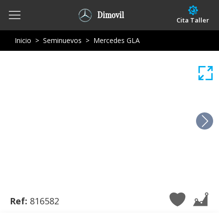
Dimovil
Cita Taller
Inicio
>
Seminuevos
>
Mercedes GLA
Ref:
816582