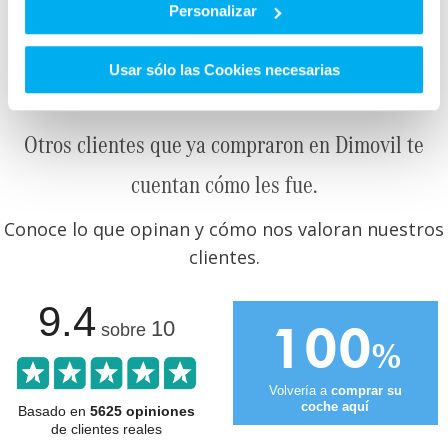
5.4 L/100
Personalizar
EMISIONES
DE CO2
CONSUMO
MIXTO
Usar sólo las Cookies necesarias
Otros clientes que ya compraron en Dimovil te
cuentan cómo les fue.
Conoce lo que opinan y cómo nos valoran nuestros
clientes.
9.4
100
10
sobre
%
Volvería a
comprar su
coche aquí
Basado en
5625 opiniones
de clientes reales