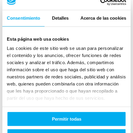
Consentimiento
Detalles
Acerca de las cookies
Consumo y emisiones
Esta página web usa cookies
Las cookies de este sitio web se usan para personalizar
el contenido y los anuncios, ofrecer funciones de redes
sociales y analizar el tráfico. Además, compartimos
información sobre el uso que haga del sitio web con
- L/100
- L/100
nuestros partners de redes sociales, publicidad y análisis
web, quienes pueden combinarla con otra información
CONSUMO
CONSUMO
URBANO
EXTRAURBANO
que les haya proporcionado o que hayan recopilado a
partir del uso que haya hecho de sus servicios.
Permitir todas
141 CO2