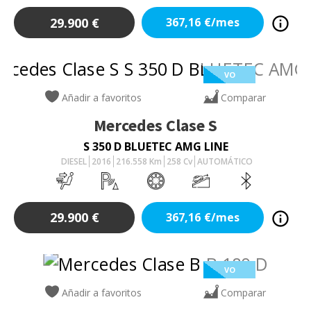
29.900
€
367,16
€/mes
VO
Añadir a favoritos
Comparar
Mercedes
Clase S
S 350 D BLUETEC AMG LINE
DIESEL
2016
216.558
Km
258
Cv
AUTOMÁTICO
29.900
€
367,16
€/mes
VO
Añadir a favoritos
Comparar