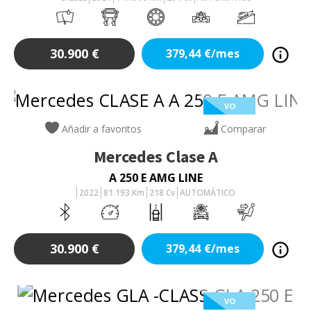
30.900
€
379,44
€/mes
VO
Añadir a favoritos
Comparar
Mercedes
Clase A
A 250 E AMG LINE
2022
81.193
Km
218
Cv
AUTOMÁTICO
30.900
€
379,44
€/mes
VO