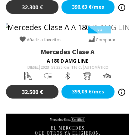
32.300
€
396,63
€/mes
VO
Añadir a favoritos
Comparar
Mercedes
Clase A
A 180 D AMG LINE
DIESEL
2023
58.335
Km
116
Cv
AUTOMÁTICO
32.500
€
399,09
€/mes