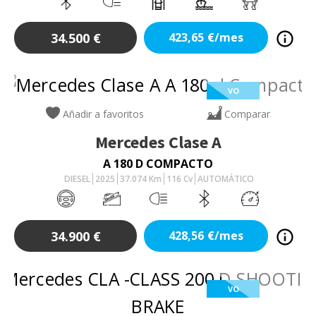
34.500
€
423,65
€/mes
VO
Añadir a favoritos
Comparar
Mercedes
Clase A
A 180 D COMPACTO
DIESEL
2025
37.074
Km
116
Cv
AUTOMÁTICO
34.900
€
428,56
€/mes
VO