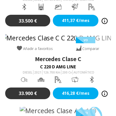
33.500
€
411,37
€/mes
VO
Añadir a favoritos
Comparar
Mercedes
Clase C
C 220 D AMG LINE
DIESEL
2021
126.700
Km
200
Cv
AUTOMÁTICO
33.900
€
416,28
€/mes
VO