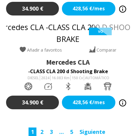
34.900
€
428,56
€/mes
VO
Añadir a favoritos
Comparar
Mercedes
CLA
-CLASS CLA 200 d Shooting Brake
DIESEL
2024
16.083
Km
150
Cv
AUTOMÁTICO
34.900
€
428,56
€/mes
1
2
3
…
5
Siguiente