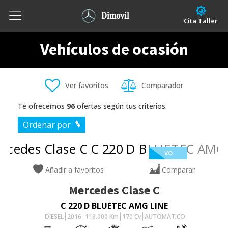
Dimovil
Cita Taller
Vehículos de ocasión
Ver favoritos
Comparador
Te ofrecemos
96
ofertas según tus criterios.
Ordenar por
VO
Añadir a favoritos
Comparar
Mercedes
Clase C
C 220 D BLUETEC AMG LINE
DIESEL
2016
118.000
Km
170
Cv
AUTOMÁTICO