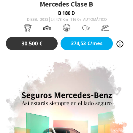
Mercedes
Clase B
B 180 D
DIESEL
2023
24.478
Km
116
Cv
AUTOMÁTICO
30.500
€
374,53
€/mes