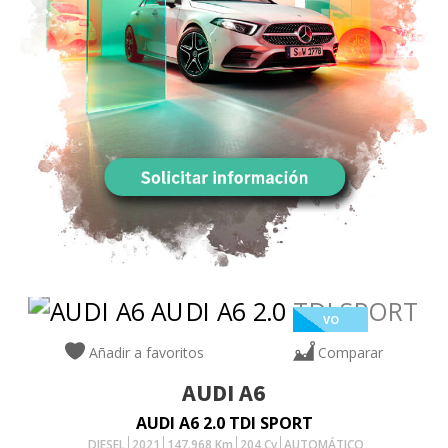
VO
Añadir a favoritos
Comparar
AUDI
A6
AUDI A6 2.0 TDI SPORT
DIESEL
2021
147.968
Km
204
Cv
AUTOMÁTICO