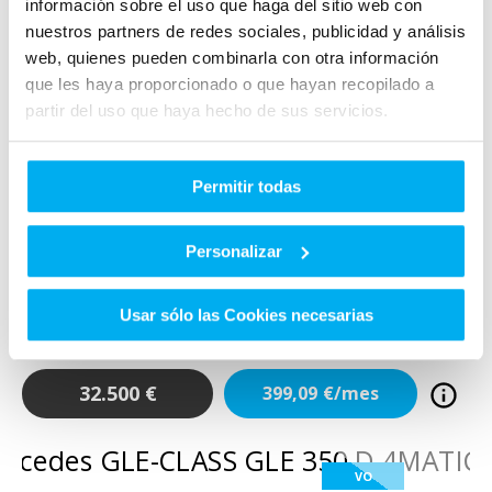
información sobre el uso que haga del sitio web con
nuestros partners de redes sociales, publicidad y análisis
web, quienes pueden combinarla con otra información
que les haya proporcionado o que hayan recopilado a
partir del uso que haya hecho de sus servicios.
VO
Permitir todas
Añadir a favoritos
Comparar
Mercedes
Clase B
Personalizar
B 200 D
DIESEL
2023
19.000
Km
150
Cv
AUTOMÁTICO
Usar sólo las Cookies necesarias
32.500
€
399,09
€/mes
VO