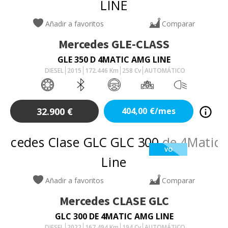
Añadir a favoritos
Comparar
Mercedes
GLE-CLASS
GLE 350 D 4MATIC AMG LINE
DIESEL
2015
172.446
Km
258
Cv
AUTOMÁTICO
32.900
€
404,00
€/mes
VO
Añadir a favoritos
Comparar
Mercedes
CLASE GLC
GLC 300 DE 4MATIC AMG LINE
DIESEL
2022
167.494
Km
194
Cv
AUTOMÁTICO