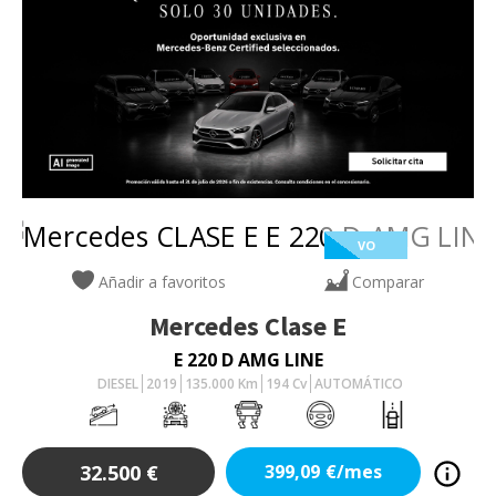
VO
Añadir a favoritos
Comparar
Mercedes
Clase E
E 220 D AMG LINE
DIESEL
2019
135.000
Km
194
Cv
AUTOMÁTICO
32.500
€
399,09
€/mes