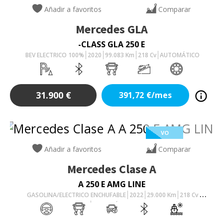
Añadir a favoritos
Comparar
Mercedes
GLA
-CLASS GLA 250 E
BEV ELECTRICO 100%
2020
99.083
Km
218
Cv
AUTOMÁTICO
31.900
€
391,72
€/mes
VO
Añadir a favoritos
Comparar
Mercedes
Clase A
A 250 E AMG LINE
GASOLINA/ELECTRICO ENCHUFABLE
2022
29.000
Km
218
Cv
AUTOMÁTICO