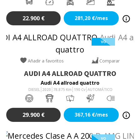
22.900
€
281,20
€/mes
VO
Añadir a favoritos
Comparar
AUDI
A4 ALLROAD QUATTRO
Audi A4 allroad quattro
DIESEL
2020
78.875
Km
190
Cv
AUTOMÁTICO
29.900
€
367,16
€/mes
VO