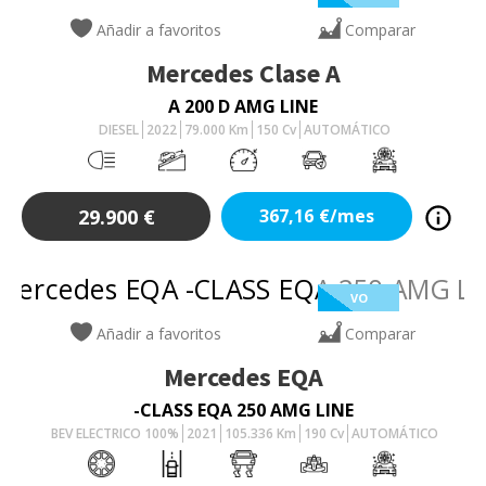
Añadir a favoritos
Comparar
Mercedes
Clase A
A 200 D AMG LINE
DIESEL
2022
79.000
Km
150
Cv
AUTOMÁTICO
29.900
€
367,16
€/mes
VO
Añadir a favoritos
Comparar
Mercedes
EQA
-CLASS EQA 250 AMG LINE
BEV ELECTRICO 100%
2021
105.336
Km
190
Cv
AUTOMÁTICO