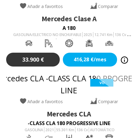
Añadir a favoritos
Comparar
Mercedes
Clase A
A 180
GASOLINA/ELECTRICO NO ENCHUFABLE
2025
12.741
Km
136
Cv
AUTOMÁTICO
33.900
€
416,28
€/mes
VO
Añadir a favoritos
Comparar
Mercedes
CLA
-CLASS CLA 180 PROGRESSIVE LINE
GASOLINA
2021
55.301
Km
136
Cv
AUTOMÁTICO