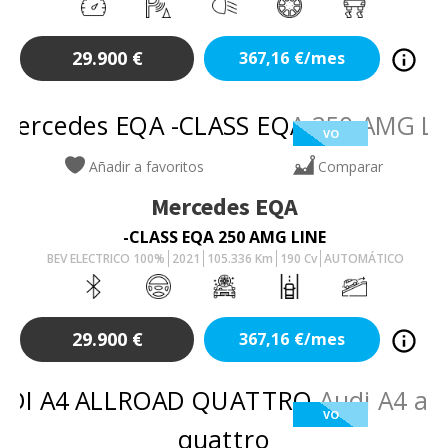
29.900
€
367,16
€/mes
VO
Añadir a favoritos
Comparar
Mercedes
EQA
-CLASS EQA 250 AMG LINE
BEV ELECTRICO 100%
2021
105.336
Km
190
Cv
AUTOMÁTICO
29.900
€
367,16
€/mes
VO