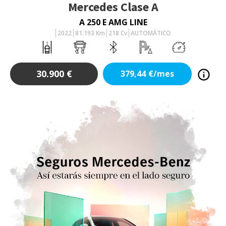
Mercedes
Clase A
A 250 E AMG LINE
2022
81.193
Km
218
Cv
AUTOMÁTICO
30.900
€
379,44
€/mes