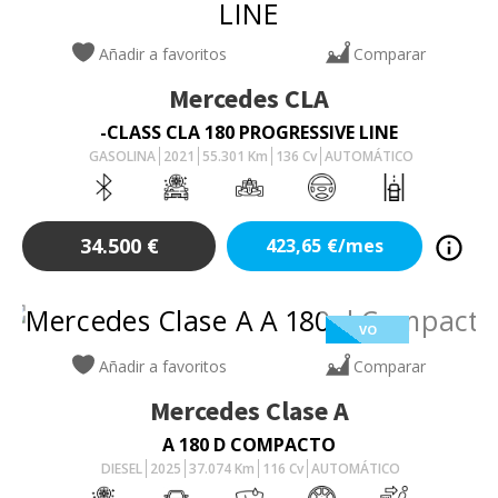
Añadir a favoritos
Comparar
Mercedes
CLA
-CLASS CLA 180 PROGRESSIVE LINE
GASOLINA
2021
55.301
Km
136
Cv
AUTOMÁTICO
34.500
€
423,65
€/mes
VO
Añadir a favoritos
Comparar
Mercedes
Clase A
A 180 D COMPACTO
DIESEL
2025
37.074
Km
116
Cv
AUTOMÁTICO