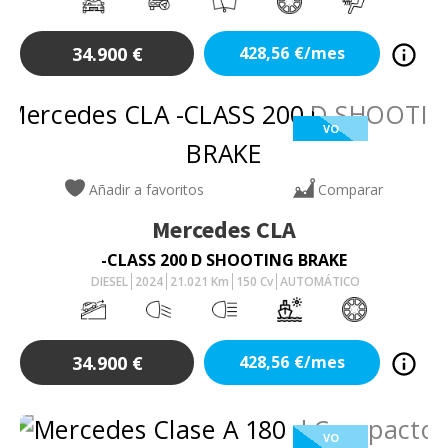
34.900
€
428,56
€/mes
VO
Añadir a favoritos
Comparar
Mercedes
CLA
-CLASS 200 D SHOOTING BRAKE
DIESEL
2024
21.021
Km
150
Cv
AUTOMÁTICO
34.900
€
428,56
€/mes
VO