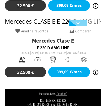
32.500
€
399,09
€/mes
VO
Añadir a favoritos
Comparar
Mercedes
Clase E
E 220 D AMG LINE
DIESEL
2019
135.000
Km
194
Cv
AUTOMÁTICO
32.500
€
399,09
€/mes