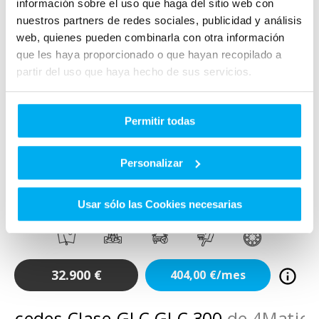
información sobre el uso que haga del sitio web con
nuestros partners de redes sociales, publicidad y análisis
web, quienes pueden combinarla con otra información
que les haya proporcionado o que hayan recopilado a
partir del uso que haya hecho de sus servicios.
VO
Permitir todas
Añadir a favoritos
Comparar
Personalizar
Mercedes
GLE-CLASS
GLE 350 D 4MATIC AMG LINE
Usar sólo las Cookies necesarias
DIESEL
2015
172.446
Km
258
Cv
AUTOMÁTICO
32.900
€
404,00
€/mes