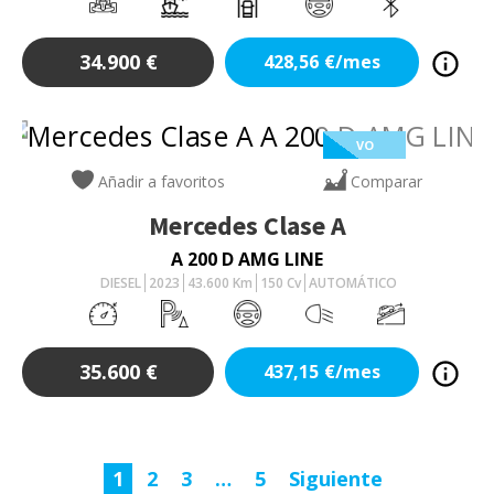
34.900
€
428,56
€/mes
VO
Añadir a favoritos
Comparar
Mercedes
Clase A
A 200 D AMG LINE
DIESEL
2023
43.600
Km
150
Cv
AUTOMÁTICO
35.600
€
437,15
€/mes
1
2
3
…
5
Siguiente