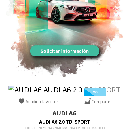
VO
Añadir a favoritos
Comparar
AUDI
A6
AUDI A6 2.0 TDI SPORT
DIESEL
2021
147.968
Km
204
Cv
AUTOMÁTICO