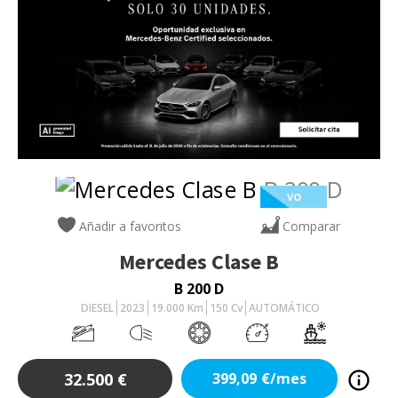
VO
Añadir a favoritos
Comparar
Mercedes
Clase B
B 200 D
DIESEL
2023
19.000
Km
150
Cv
AUTOMÁTICO
32.500
€
399,09
€/mes