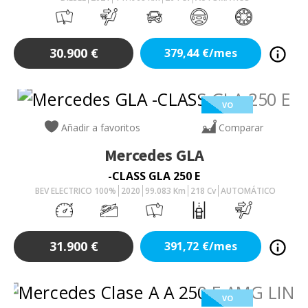
30.900
€
379,44
€/mes
VO
Añadir a favoritos
Comparar
Mercedes
GLA
-CLASS GLA 250 E
BEV ELECTRICO 100%
2020
99.083
Km
218
Cv
AUTOMÁTICO
31.900
€
391,72
€/mes
VO