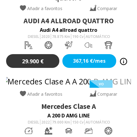
Añadir a favoritos
Comparar
AUDI
A4 ALLROAD QUATTRO
Audi A4 allroad quattro
DIESEL
2020
78.875
Km
190
Cv
AUTOMÁTICO
29.900
€
367,16
€/mes
VO
Añadir a favoritos
Comparar
Mercedes
Clase A
A 200 D AMG LINE
DIESEL
2022
79.000
Km
150
Cv
AUTOMÁTICO