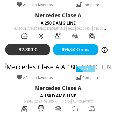
Añadir a favoritos
Comparar
Mercedes
Clase A
A 250 E AMG LINE
GASOLINA/ELECTRICO ENCHUFABLE
2022
29.000
Km
218
Cv
AUTOMÁTICO
32.300
€
396,63
€/mes
VO
Añadir a favoritos
Comparar
Mercedes
Clase A
A 180 D AMG LINE
DIESEL
2023
58.335
Km
116
Cv
AUTOMÁTICO