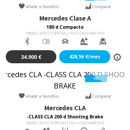
Añadir a favoritos
Comparar
Mercedes
Clase A
180 d Compacto
DIESEL
2025
11.893
Km
116
Cv
AUTOMÁTICO
34.900
€
428,56
€/mes
VO
Añadir a favoritos
Comparar
Mercedes
CLA
-CLASS CLA 200 d Shooting Brake
DIESEL
2024
16.083
Km
150
Cv
AUTOMÁTICO