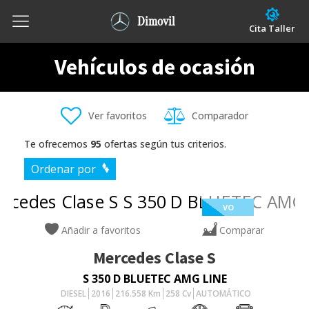
Dimovil
Cita Taller
Vehículos de ocasión
Ver favoritos
Comparador
Te ofrecemos
95
ofertas según tus criterios.
Ordenar por
VO
Añadir a favoritos
Comparar
Mercedes
Clase S
S 350 D BLUETEC AMG LINE
DIESEL
2016
216.558
Km
258
Cv
AUTOMÁTICO