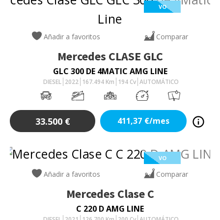
VO
Añadir a favoritos
Comparar
Mercedes
CLASE GLC
GLC 300 DE 4MATIC AMG LINE
DIESEL
2022
167.494
Km
194
Cv
AUTOMÁTICO
33.500
€
411,37
€/mes
VO
Añadir a favoritos
Comparar
Mercedes
Clase C
C 220 D AMG LINE
DIESEL
2021
126.700
Km
200
Cv
AUTOMÁTICO