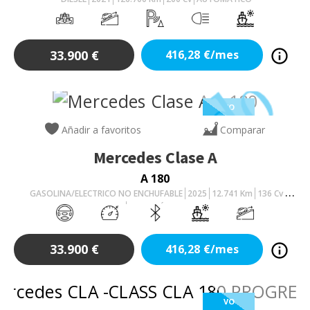
33.900
€
416,28
€/mes
VO
Añadir a favoritos
Comparar
Mercedes
Clase A
A 180
GASOLINA/ELECTRICO NO ENCHUFABLE
2025
12.741
Km
136
Cv
AUTOMÁTICO
33.900
€
416,28
€/mes
VO