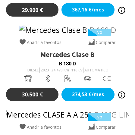
29.900
€
367,16
€/mes
VO
Añadir a favoritos
Comparar
Mercedes
Clase B
B 180 D
DIESEL
2023
24.478
Km
116
Cv
AUTOMÁTICO
30.500
€
374,53
€/mes
VO
Añadir a favoritos
Comparar