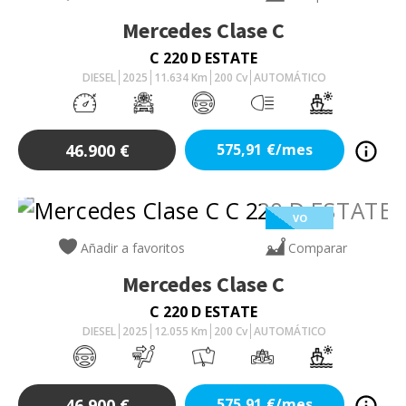
Mercedes
Clase C
C 220 D ESTATE
DIESEL
2025
11.634
Km
200
Cv
AUTOMÁTICO
46.900
€
575,91
€/mes
VO
Añadir a favoritos
Comparar
Mercedes
Clase C
C 220 D ESTATE
DIESEL
2025
12.055
Km
200
Cv
AUTOMÁTICO
46.900
€
575,91
€/mes