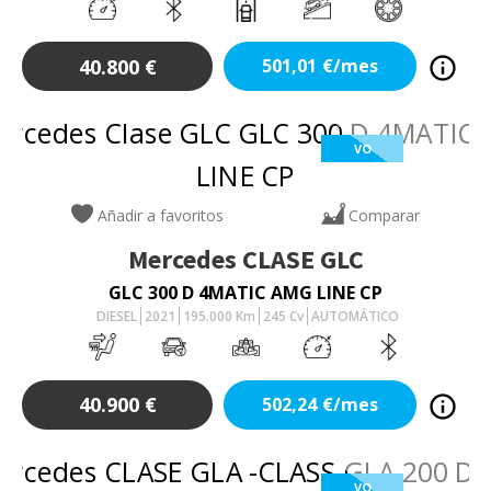
40.800
€
501,01
€/mes
VO
Añadir a favoritos
Comparar
Mercedes
CLASE GLC
GLC 300 D 4MATIC AMG LINE CP
DIESEL
2021
195.000
Km
245
Cv
AUTOMÁTICO
40.900
€
502,24
€/mes
VO