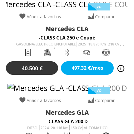
VO
Añadir a favoritos
Comparar
Mercedes
CLA
-CLASS CLA 250 e Coupé
GASOLINA/ELECTRICO ENCHUFABLE
2025
18.876
Km
218
Cv
AUTOMÁTICO
40.500
€
497,32
€/mes
VO
Añadir a favoritos
Comparar
Mercedes
GLA
-CLASS GLA 200 D
DIESEL
2024
20.116
Km
150
Cv
AUTOMÁTICO