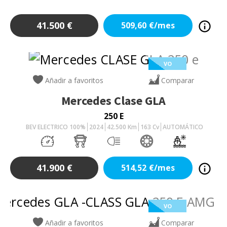
41.500
€
509,60
€/mes
VO
Añadir a favoritos
Comparar
Mercedes
Clase GLA
250 E
BEV ELECTRICO 100%
2024
42.500
Km
163
Cv
AUTOMÁTICO
41.900
€
514,52
€/mes
VO
Añadir a favoritos
Comparar