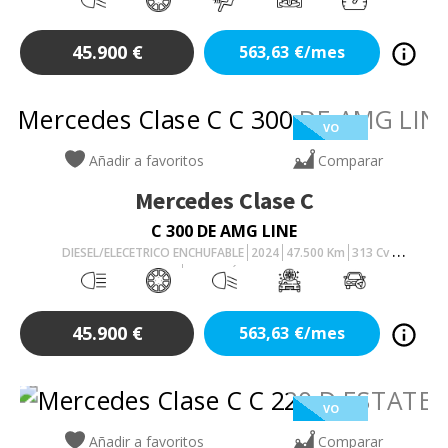
45.900
€
563,63
€/mes
VO
Añadir a favoritos
Comparar
Mercedes
Clase C
C 300 DE AMG LINE
DIESEL/ELECETRICO ENCHUFABLE
2024
47.500
Km
313
Cv
AUTOMÁTICO
45.900
€
563,63
€/mes
VO
Añadir a favoritos
Comparar