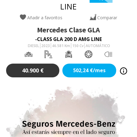
Añadir a favoritos
Comparar
Mercedes
Clase GLA
-CLASS GLA 200 D AMG LINE
DIESEL
2023
46.581
Km
150
Cv
AUTOMÁTICO
40.900
€
502,24
€/mes