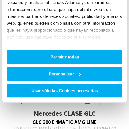
sociales y analizar el tráfico. Además, compartimos
información sobre el uso que haga del sitio web con
nuestros partners de redes sociales, publicidad y análisis
web, quienes pueden combinarla con otra información
que les haya proporcionado o que hayan recopilado a
partir del uso que haya hecho de sus servicios.
Permitir todas
Personalizar
VO
Usar sólo las Cookies necesarias
Añadir a favoritos
Comparar
Mercedes
CLASE GLC
GLC 300 E 4MATIC AMG LINE
BEV ELECTRICO 100%
2021
130.000
Km
320
Cv
AUTOMÁTICO