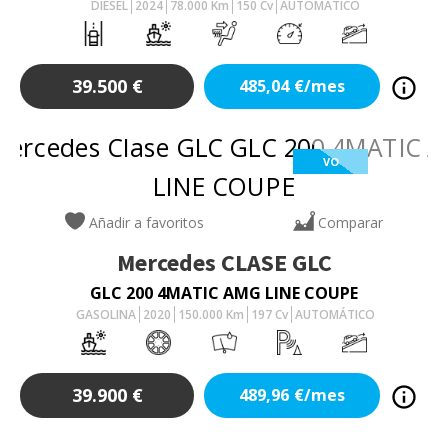
DIESEL
2024
78.000
Km
150
Cv
AUTOMÁTICO
39.500
€
485,04
€/mes
VO
Añadir a favoritos
Comparar
Mercedes
CLASE GLC
GLC 200 4MATIC AMG LINE COUPE
GASOLINA
2020
150.000
Km
197
Cv
AUTOMÁTICO
39.900
€
489,96
€/mes