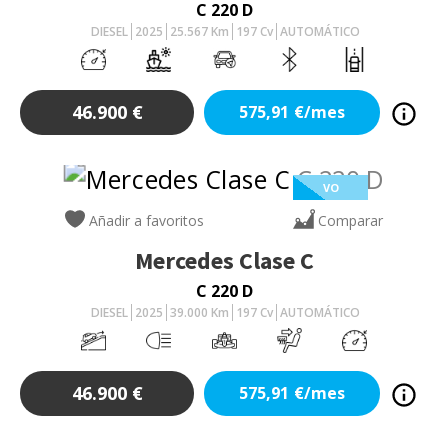
C 220 D
DIESEL
2025
25.567
Km
197
Cv
AUTOMÁTICO
46.900
€
575,91
€/mes
VO
Añadir a favoritos
Comparar
Mercedes
Clase C
C 220 D
DIESEL
2025
39.000
Km
197
Cv
AUTOMÁTICO
46.900
€
575,91
€/mes