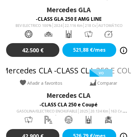
Mercedes
GLA
-CLASS GLA 250 E AMG LINE
BEV ELECTRICO 100%
2024
22.116
Km
218
Cv
AUTOMÁTICO
42.500
€
521,88
€/mes
VO
Añadir a favoritos
Comparar
Mercedes
CLA
-CLASS CLA 250 e Coupé
GASOLINA/ELECTRICO ENCHUFABLE
2025
20.134
Km
163
Cv
AUTOMÁTICO
42.900
€
526,79
€/mes