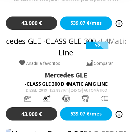
43.900
€
539,07
€/mes
VO
Añadir a favoritos
Comparar
Mercedes
GLE
-CLASS GLE 300 D 4MATIC AMG LINE
DIESEL
2019
153.887
Km
245
Cv
AUTOMÁTICO
43.900
€
539,07
€/mes