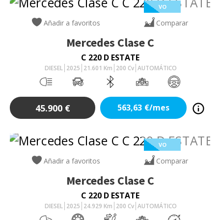
VO
Añadir a favoritos
Comparar
Mercedes
Clase C
C 220 D ESTATE
DIESEL
2025
21.601
Km
200
Cv
AUTOMÁTICO
45.900
€
563,63
€/mes
VO
Añadir a favoritos
Comparar
Mercedes
Clase C
C 220 D ESTATE
DIESEL
2025
24.929
Km
200
Cv
AUTOMÁTICO