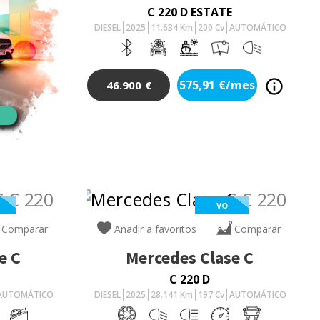
C 220 D ESTATE
DIESEL
2025
11.634
Km
200
Cv
AUTOMÁTICO
575,91
€/mes
46.900
€
VO
Comparar
Añadir a favoritos
Comparar
e C
Mercedes
Clase C
C 220 D
AUTOMÁTICO
DIESEL
2025
28.141
Km
197
Cv
AUTOMÁTICO