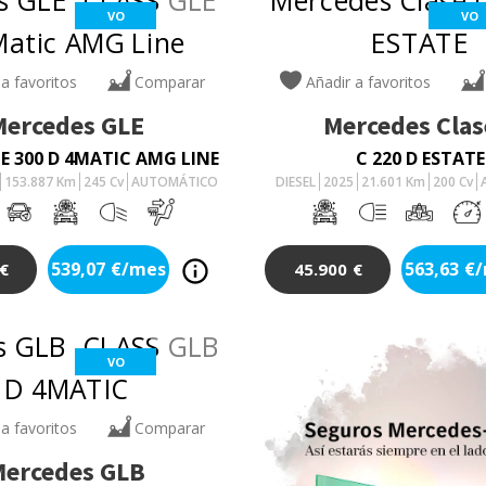
VO
VO
 a favoritos
Comparar
Añadir a favoritos
Mercedes
GLE
Mercedes
Clas
E 300 D 4MATIC AMG LINE
C 220 D ESTATE
153.887
Km
245
Cv
AUTOMÁTICO
DIESEL
2025
21.601
Km
200
Cv
539,07
€/mes
563,63
€
€
45.900
€
VO
 a favoritos
Comparar
Mercedes
GLB