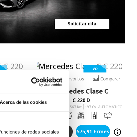
VO
Comparar
Añadir a favoritos
Comparar
e C
Mercedes
Clase C
C 220 D
Acerca de las cookies
AUTOMÁTICO
DIESEL
2025
25.567
Km
197
Cv
AUTOMÁTICO
/mes
575,91
€/mes
46.900
€
 funciones de redes sociales