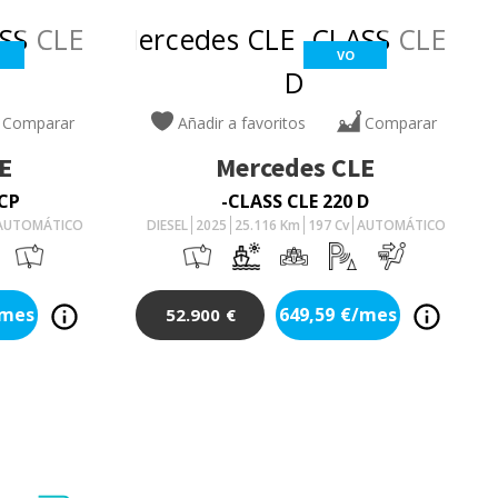
VO
Comparar
Añadir a favoritos
Comparar
E
Mercedes
CLE
 CP
-CLASS CLE 220 D
AUTOMÁTICO
DIESEL
2025
25.116
Km
197
Cv
AUTOMÁTICO
/mes
649,59
€/mes
52.900
€