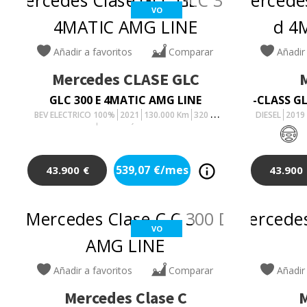
VO
Añadir a favoritos
Comparar
Añadir
Mercedes
CLASE GLC
GLC 300 E 4MATIC AMG LINE
-CLASS GL
BEV ELECTRICO 100%
2021
130.000
Km
320
Cv
DIESEL
2019
AUTOMÁTICO
539,07
€/mes
43.900
€
43.900
VO
Añadir a favoritos
Comparar
Añadir
Mercedes
Clase C