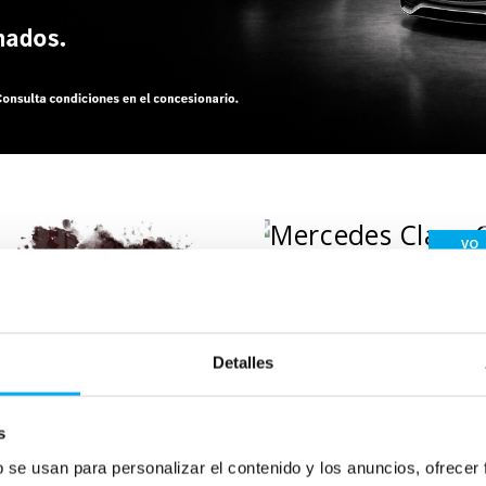
VO
Añadir a favoritos
Mercedes
Clas
C 220 D
Detalles
DIESEL
2025
28.199
Km
197
Cv
s
575,91
€
46.900
€
b se usan para personalizar el contenido y los anuncios, ofrecer