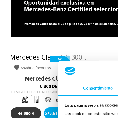
VO
Añadir a favoritos
Comparar
Mercedes
Clase C
C 300 DE
Consentimiento
DIESEL/ELECETRICO ENCHUFABLE
2025
29.937
Km
265
Cv
AUTOMÁTICO
Esta página web usa cookie
575,91
€/mes
46.900
€
Las cookies de este sitio we