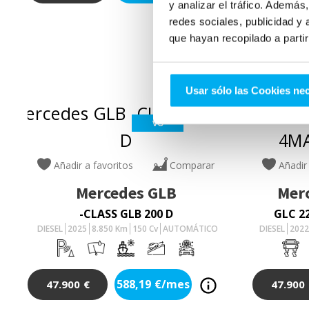
y analizar el tráfico. Ademá
redes sociales, publicidad y
que hayan recopilado a parti
Usar sólo las Cookies ne
VO
Añadir a favoritos
Comparar
Añadir
Mercedes
GLB
Mer
-CLASS GLB 200 D
GLC 2
DIESEL
2025
8.850
Km
150
Cv
AUTOMÁTICO
DIESEL
202
588,19
€/mes
47.900
€
47.900