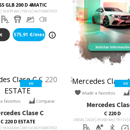
SS GLB 200 D 4MATIC
5
10.879
Km
150
Cv
AUTOMÁTICO
575,91
€/mes
€
VO
VO
Añadir a favoritos
 a favoritos
Comparar
Mercedes
Clas
rcedes
Clase C
C 220 D
DIESEL
2025
39.000
Km
197
Cv
C 220 D ESTATE
5
18.024
Km
200
Cv
AUTOMÁTICO