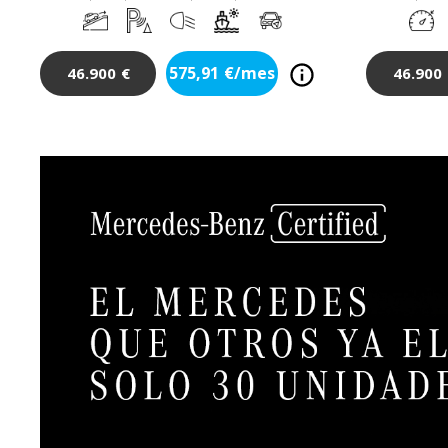
575,91
€/mes
46.900
€
46.900