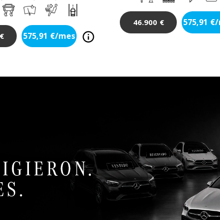
575,91
€
46.900
€
575,91
€/mes
€