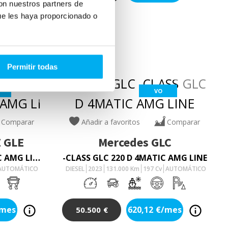
con nuestros partners de
ue les haya proporcionado o
Permitir todas
VO
Comparar
Añadir a favoritos
Comparar
 GLE
Mercedes
GLC
-CLASS GLE 350 DE 4MATIC AMG LINE
-CLASS GLC 220 D 4MATIC AMG LINE
AUTOMÁTICO
DIESEL
2023
131.000
Km
197
Cv
AUTOMÁTICO
/mes
620,12
€/mes
50.500
€