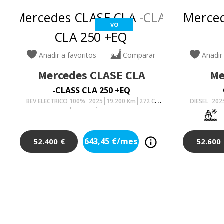
VO
Añadir a favoritos
Comparar
Añadir
Mercedes
CLASE CLA
Me
-CLASS CLA 250 +EQ
BEV ELECTRICO 100%
2025
19.200
Km
272
Cv
DIESEL
202
AUTOMÁTICO
643,45
€/mes
52.400
€
52.600