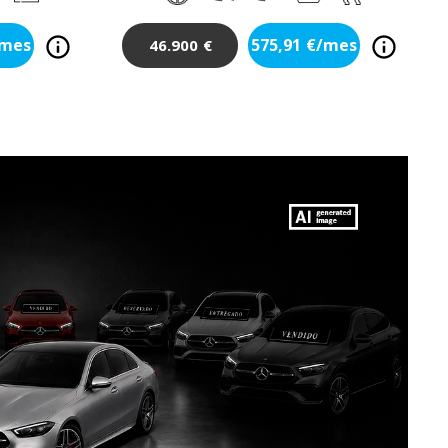
/mes
575,91
€/mes
46.900
€