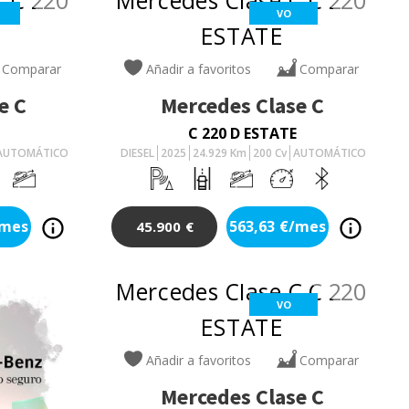
VO
Comparar
Añadir a favoritos
Comparar
e C
Mercedes
Clase C
C 220 D ESTATE
AUTOMÁTICO
DIESEL
2025
24.929
Km
200
Cv
AUTOMÁTICO
/mes
563,63
€/mes
45.900
€
VO
Añadir a favoritos
Comparar
Mercedes
Clase C