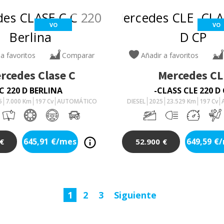
VO
VO
 a favoritos
Comparar
Añadir a favoritos
rcedes
Clase C
Mercedes
CL
C 220 D BERLINA
-CLASS CLE 220 D
5
7.000
Km
197
Cv
AUTOMÁTICO
DIESEL
2025
23.529
Km
197
Cv
645,91
€/mes
649,59
€
€
52.900
€
1
2
3
Siguiente