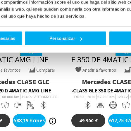
s, compartimos información sobre el uso que haga del sitio web 
 análisis web, quienes pueden combinarla con otra información q
r del uso que haya hecho de sus servicios.
cesarias
Personalizar
VO
VO
 a favoritos
Comparar
Añadir a favoritos
cedes
CLASE GLC
Mercedes
CLASE
20 D 4MATIC AMG LINE
2
68.000
Km
194
Cv
AUTOMÁTICO
DIESEL
2020
87.000
Km
320
Cv
588,19
€/mes
612,75
€
€
49.900
€