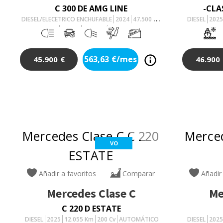
C 300 DE AMG LINE
-CLA
DIESEL/ELECETRICO ENCHUFABLE
2024
47.500
Km
DIESEL
202
313
Cv
AUTOMÁTICO
563,63
€/mes
45.900
€
46.900
VO
Añadir a favoritos
Comparar
Añadir
Mercedes
Clase C
Me
C 220 D ESTATE
DIESEL
2025
12.055
Km
200
Cv
AUTOMÁTICO
DIESEL
202