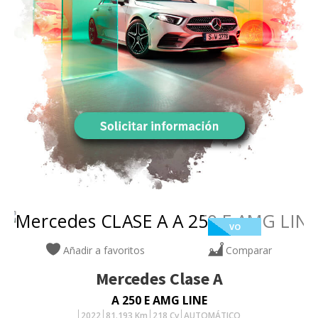
VO
Añadir a favoritos
Comparar
Mercedes
Clase A
A 250 E AMG LINE
2022
81.193
Km
218
Cv
AUTOMÁTICO