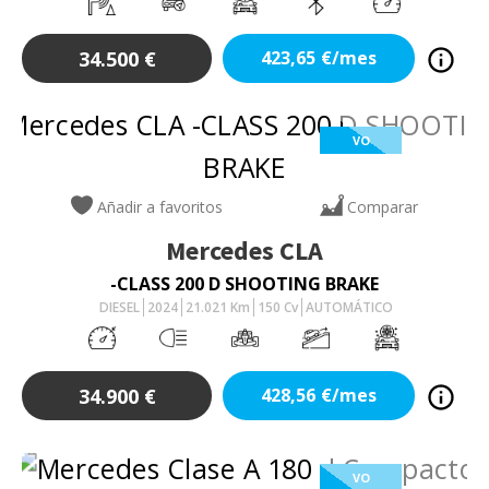
34.500
€
423,65
€/mes
VO
Añadir a favoritos
Comparar
Mercedes
CLA
-CLASS 200 D SHOOTING BRAKE
DIESEL
2024
21.021
Km
150
Cv
AUTOMÁTICO
34.900
€
428,56
€/mes
VO