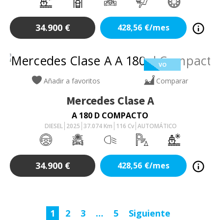
34.900
€
428,56
€/mes
VO
Añadir a favoritos
Comparar
Mercedes
Clase A
A 180 D COMPACTO
DIESEL
2025
37.074
Km
116
Cv
AUTOMÁTICO
34.900
€
428,56
€/mes
1
2
3
…
5
Siguiente