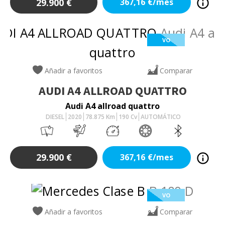
29.900
€
367,16
€/mes
VO
Añadir a favoritos
Comparar
AUDI
A4 ALLROAD QUATTRO
Audi A4 allroad quattro
DIESEL
2020
78.875
Km
190
Cv
AUTOMÁTICO
29.900
€
367,16
€/mes
VO
Añadir a favoritos
Comparar