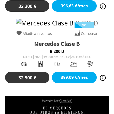
32.300
€
396,63
€/mes
VO
Añadir a favoritos
Comparar
Mercedes
Clase B
B 200 D
DIESEL
2023
19.000
Km
150
Cv
AUTOMÁTICO
32.500
€
399,09
€/mes