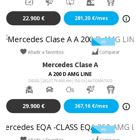
22.900
€
281,20
€/mes
VO
Añadir a favoritos
Comparar
Mercedes
Clase A
A 200 D AMG LINE
DIESEL
2022
79.000
Km
150
Cv
AUTOMÁTICO
29.900
€
367,16
€/mes
VO
Añadir a favoritos
Comparar