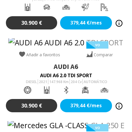
30.900
€
379,44
€/mes
VO
Añadir a favoritos
Comparar
AUDI
A6
AUDI A6 2.0 TDI SPORT
DIESEL
2021
147.968
Km
204
Cv
AUTOMÁTICO
30.900
€
379,44
€/mes
VO