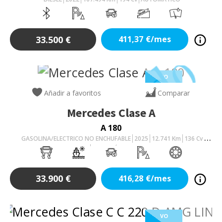
33.500
€
411,37
€/mes
VO
Añadir a favoritos
Comparar
Mercedes
Clase A
A 180
GASOLINA/ELECTRICO NO ENCHUFABLE
2025
12.741
Km
136
Cv
AUTOMÁTICO
33.900
€
416,28
€/mes
VO