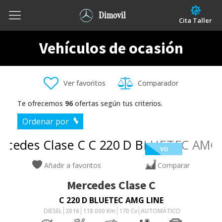
Dimovil
Cita Taller
Vehículos de ocasión
Ver favoritos
Comparador
Te ofrecemos
96
ofertas según tus criterios.
Ordenar por
VO
Añadir a favoritos
Comparar
Mercedes
Clase C
C 220 D BLUETEC AMG LINE
DIESEL
2016
118.000
Km
170
Cv
AUTOMÁTICO