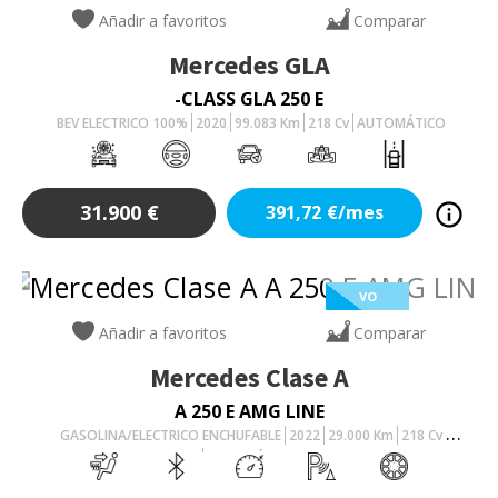
Añadir a favoritos
Comparar
Mercedes
GLA
-CLASS GLA 250 E
BEV ELECTRICO 100%
2020
99.083
Km
218
Cv
AUTOMÁTICO
31.900
€
391,72
€/mes
VO
Añadir a favoritos
Comparar
Mercedes
Clase A
A 250 E AMG LINE
GASOLINA/ELECTRICO ENCHUFABLE
2022
29.000
Km
218
Cv
AUTOMÁTICO