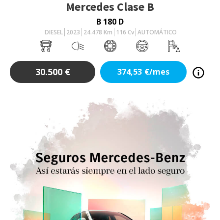
Mercedes
Clase B
B 180 D
DIESEL
2023
24.478
Km
116
Cv
AUTOMÁTICO
30.500
€
374,53
€/mes