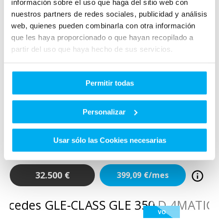
información sobre el uso que haga del sitio web con
nuestros partners de redes sociales, publicidad y análisis
web, quienes pueden combinarla con otra información
que les haya proporcionado o que hayan recopilado a
partir del uso que haya hecho de sus servicios.
VO
Permitir todas
Añadir a favoritos
Comparar
Mercedes
Clase E
Personalizar
E 220 D AMG LINE
DIESEL
2019
135.000
Km
194
Cv
AUTOMÁTICO
Usar sólo las Cookies necesarias
32.500
€
399,09
€/mes
VO