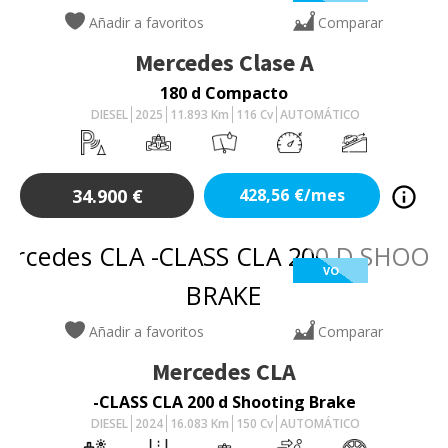
Añadir a favoritos
Comparar
Mercedes
Clase A
180 d Compacto
DIESEL
2025
11.893
Km
116
Cv
AUTOMÁTICO
34.900
€
428,56
€/mes
VO
Añadir a favoritos
Comparar
Mercedes
CLA
-CLASS CLA 200 d Shooting Brake
DIESEL
2024
16.083
Km
150
Cv
AUTOMÁTICO