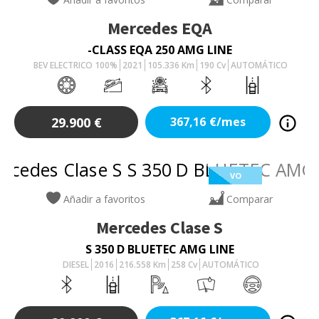
Mercedes
EQA
-CLASS EQA 250 AMG LINE
BEV ELECTRICO 100%
2021
105.336
Km
190
Cv
AUTOMÁTICO
29.900
€
367,16
€/mes
VO
Añadir a favoritos
Comparar
Mercedes
Clase S
S 350 D BLUETEC AMG LINE
DIESEL
2016
216.558
Km
258
Cv
AUTOMÁTICO