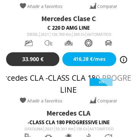
Añadir a favoritos
Comparar
Mercedes
Clase C
C 220 D AMG LINE
DIESEL
2021
126.700
Km
200
Cv
AUTOMÁTICO
33.900
€
416,28
€/mes
VO
Añadir a favoritos
Comparar
Mercedes
CLA
-CLASS CLA 180 PROGRESSIVE LINE
GASOLINA
2021
55.301
Km
136
Cv
AUTOMÁTICO