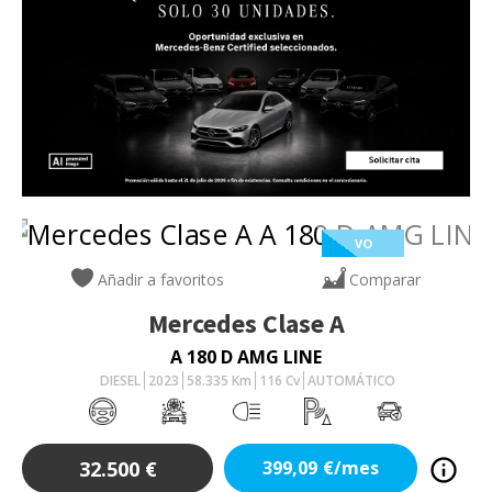
VO
Añadir a favoritos
Comparar
Mercedes
Clase A
A 180 D AMG LINE
DIESEL
2023
58.335
Km
116
Cv
AUTOMÁTICO
32.500
€
399,09
€/mes