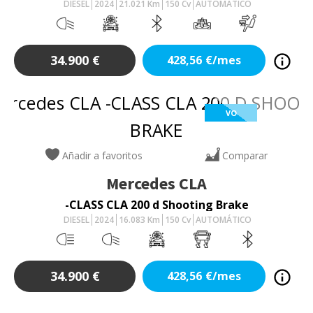
DIESEL
2024
21.021
Km
150
Cv
AUTOMÁTICO
34.900
€
428,56
€/mes
VO
Añadir a favoritos
Comparar
Mercedes
CLA
-CLASS CLA 200 d Shooting Brake
DIESEL
2024
16.083
Km
150
Cv
AUTOMÁTICO
34.900
€
428,56
€/mes