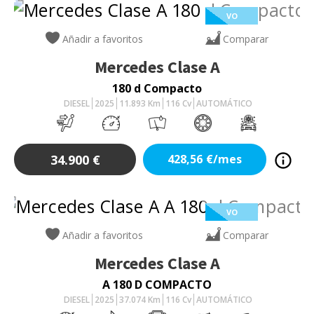
VO
Añadir a favoritos
Comparar
Mercedes
Clase A
180 d Compacto
DIESEL
2025
11.893
Km
116
Cv
AUTOMÁTICO
34.900
€
428,56
€/mes
VO
Añadir a favoritos
Comparar
Mercedes
Clase A
A 180 D COMPACTO
DIESEL
2025
37.074
Km
116
Cv
AUTOMÁTICO