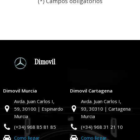
(*) Campos obligatorios
Por favor, deja este campo
Dimovil
Dimovil Murcia
Dimovil Cartagena
Avda. Juan Carlos I,
Avda. Juan Carlos I,
59,
30100 | Espinardo
93,
30310 | Cartagena
Murcia
Murcia
(+34) 968 85 81 85
(+34) 968 31 21 10
Como llegar
Como llegar