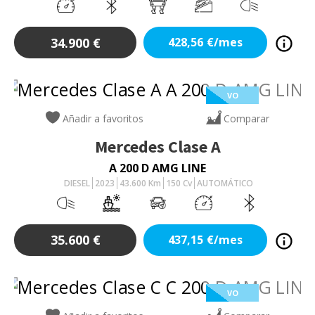
34.900
€
428,56
€/mes
VO
Añadir a favoritos
Comparar
Mercedes
Clase A
A 200 D AMG LINE
DIESEL
2023
43.600
Km
150
Cv
AUTOMÁTICO
35.600
€
437,15
€/mes
VO