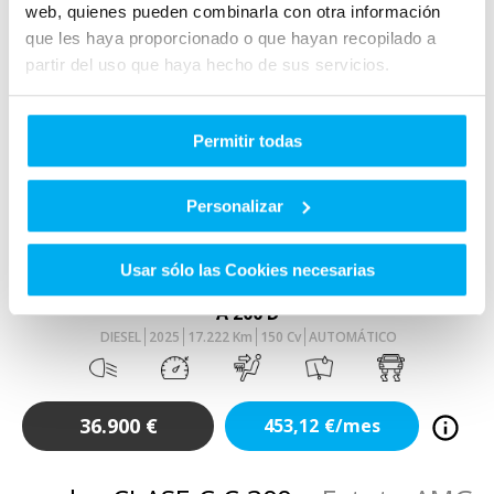
web, quienes pueden combinarla con otra información
que les haya proporcionado o que hayan recopilado a
partir del uso que haya hecho de sus servicios.
Permitir todas
VO
Personalizar
Añadir a favoritos
Comparar
Usar sólo las Cookies necesarias
Mercedes
Clase A
A 200 D
DIESEL
2025
17.222
Km
150
Cv
AUTOMÁTICO
36.900
€
453,12
€/mes