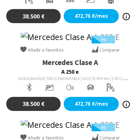
38.500
€
472,76
€/mes
VO
Añadir a favoritos
Comparar
Mercedes
Clase A
A 250 e
GASOLINA/ELECTRICO ENCHUFABLE
2025
8.909
Km
218
Cv
AUTOMÁTICO
38.500
€
472,76
€/mes
VO
Añadir a favoritos
Comparar