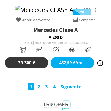
VO
Añadir a favoritos
Comparar
Mercedes
Clase A
A 200 D
DIESEL
2025
6.000
Km
150
Cv
AUTOMÁTICO
39.300
€
482,59
€/mes
1
2
3
4
Siguiente