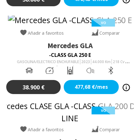
VO
Añadir a favoritos
Comparar
Mercedes
GLA
-CLASS GLA 250 E
GASOLINA/ELECTRICO ENCHUFABLE
2023
44.000
Km
218
Cv
AUTOMÁTICO
38.900
€
477,68
€/mes
VO
Añadir a favoritos
Comparar