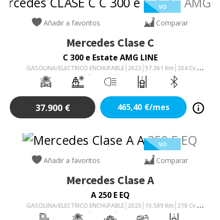
VO
Añadir a favoritos
Comparar
Mercedes
Clase C
C 300 e Estate AMG LINE
GASOLINA/ELECTRICO ENCHUFABLE
2022
97.361
Km
204
Cv
AUTOMÁTICO
37.900
€
465,40
€/mes
VO
Añadir a favoritos
Comparar
Mercedes
Clase A
A 250 E EQ
GASOLINA/ELECTRICO ENCHUFABLE
2025
10.589
Km
218
Cv
AUTOMÁTICO