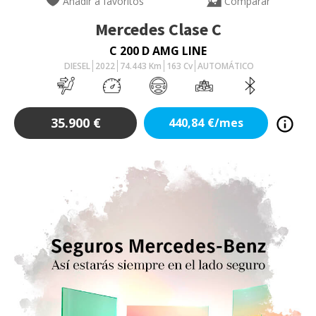
Añadir a favoritos
Comparar
Mercedes
Clase C
C 200 D AMG LINE
DIESEL
2022
74.443
Km
163
Cv
AUTOMÁTICO
35.900
€
440,84
€/mes