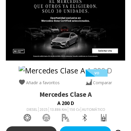
VO
Añadir a favoritos
Comparar
Mercedes
Clase A
A 200 D
DIESEL
2025
13.886
Km
150
Cv
AUTOMÁTICO