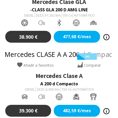
Mercedes
Clase GLA
-CLASS GLA 200 D AMG LINE
DIESEL
2023
91.202
Km
150
Cv
AUTOMÁTICO
38.900
€
477,68
€/mes
VO
Añadir a favoritos
Comparar
Mercedes
Clase A
A 200 d Compacto
DIESEL
2025
6.000
Km
150
Cv
AUTOMÁTICO
39.300
€
482,59
€/mes