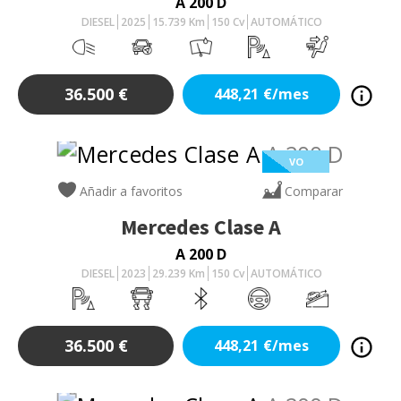
A 200 D
DIESEL
2025
15.739
Km
150
Cv
AUTOMÁTICO
36.500
€
448,21
€/mes
VO
Añadir a favoritos
Comparar
Mercedes
Clase A
A 200 D
DIESEL
2023
29.239
Km
150
Cv
AUTOMÁTICO
36.500
€
448,21
€/mes