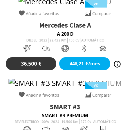
VO
Añadir a favoritos
Comparar
Mercedes
Clase A
A 200 D
DIESEL
2023
22.432
Km
150
Cv
AUTOMÁTICO
36.500
€
448,21
€/mes
VO
Añadir a favoritos
Comparar
SMART
#3
SMART #3 PREMIUM
BEV ELECTRICO 100%
2024
19.500
Km
272
Cv
AUTOMÁTICO