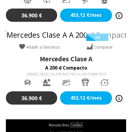
36.900
€
453,12
€/mes
VO
Añadir a favoritos
Comparar
Mercedes
Clase A
A 200 d Compacto
DIESEL
2025
16.279
Km
150
Cv
AUTOMÁTICO
36.900
€
453,12
€/mes