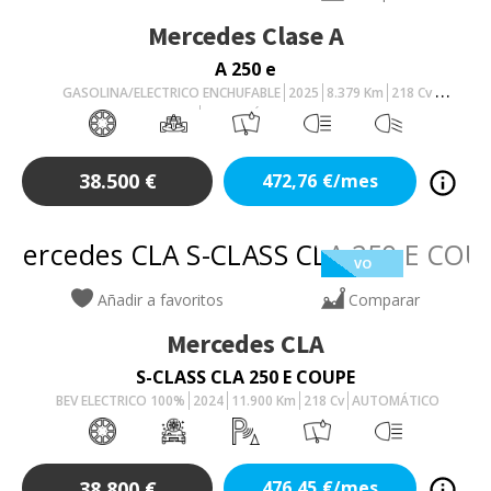
Mercedes
Clase A
A 250 e
GASOLINA/ELECTRICO ENCHUFABLE
2025
8.379
Km
218
Cv
AUTOMÁTICO
38.500
€
472,76
€/mes
VO
Añadir a favoritos
Comparar
Mercedes
CLA
S-CLASS CLA 250 E COUPE
BEV ELECTRICO 100%
2024
11.900
Km
218
Cv
AUTOMÁTICO
38.800
€
476,45
€/mes