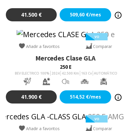
41.500
€
509,60
€/mes
VO
Añadir a favoritos
Comparar
Mercedes
Clase GLA
250 E
BEV ELECTRICO 100%
2024
42.500
Km
163
Cv
AUTOMÁTICO
41.900
€
514,52
€/mes
VO
Añadir a favoritos
Comparar