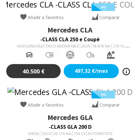
VO
Añadir a favoritos
Comparar
Mercedes
CLA
-CLASS CLA 250 e Coupé
GASOLINA/ELECTRICO ENCHUFABLE
2025
18.876
Km
218
Cv
AUTOMÁTICO
40.500
€
497,32
€/mes
VO
Añadir a favoritos
Comparar
Mercedes
GLA
-CLASS GLA 200 D
DIESEL
2024
20.116
Km
150
Cv
AUTOMÁTICO