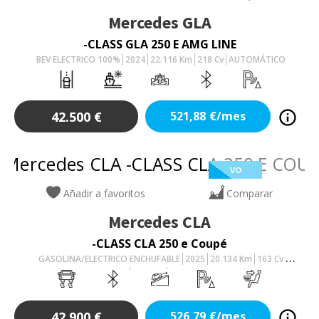
Mercedes
GLA
-CLASS GLA 250 E AMG LINE
BEV ELECTRICO 100%
2024
22.116
Km
218
Cv
AUTOMÁTICO
42.500
€
521,88
€/mes
VO
Añadir a favoritos
Comparar
Mercedes
CLA
-CLASS CLA 250 e Coupé
GASOLINA/ELECTRICO ENCHUFABLE
2025
20.134
Km
163
Cv
AUTOMÁTICO
42.900
€
526,79
€/mes