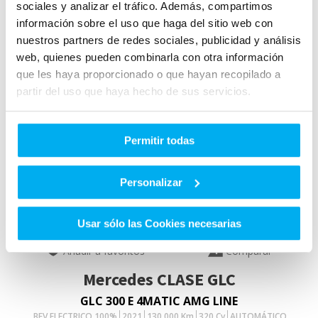
sociales y analizar el tráfico. Además, compartimos
información sobre el uso que haga del sitio web con
nuestros partners de redes sociales, publicidad y análisis
web, quienes pueden combinarla con otra información
que les haya proporcionado o que hayan recopilado a
partir del uso que haya hecho de sus servicios.
Permitir todas
Personalizar
VO
Usar sólo las Cookies necesarias
Añadir a favoritos
Comparar
Mercedes
CLASE GLC
GLC 300 E 4MATIC AMG LINE
BEV ELECTRICO 100%
2021
130.000
Km
320
Cv
AUTOMÁTICO