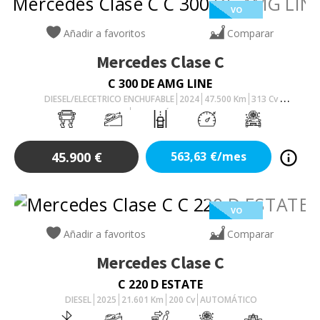
VO
Añadir a favoritos
Comparar
Mercedes
Clase C
C 300 DE AMG LINE
DIESEL/ELECETRICO ENCHUFABLE
2024
47.500
Km
313
Cv
AUTOMÁTICO
45.900
€
563,63
€/mes
VO
Añadir a favoritos
Comparar
Mercedes
Clase C
C 220 D ESTATE
DIESEL
2025
21.601
Km
200
Cv
AUTOMÁTICO