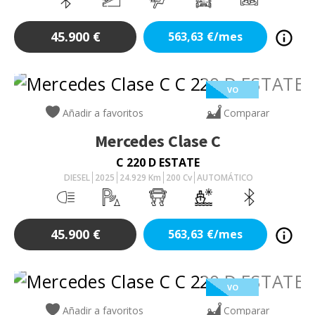
45.900
€
563,63
€/mes
VO
Añadir a favoritos
Comparar
Mercedes
Clase C
C 220 D ESTATE
DIESEL
2025
24.929
Km
200
Cv
AUTOMÁTICO
45.900
€
563,63
€/mes
VO
Añadir a favoritos
Comparar