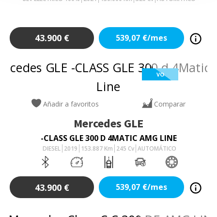
43.900
€
539,07
€/mes
VO
Añadir a favoritos
Comparar
Mercedes
GLE
-CLASS GLE 300 D 4MATIC AMG LINE
DIESEL
2019
153.887
Km
245
Cv
AUTOMÁTICO
43.900
€
539,07
€/mes