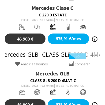
Mercedes
Clase C
C 220 D ESTATE
DIESEL
2025
18.024
Km
200
Cv
AUTOMÁTICO
46.900
€
575,91
€/mes
VO
Añadir a favoritos
Comparar
Mercedes
GLB
-CLASS GLB 200 D 4MATIC
DIESEL
2025
10.879
Km
150
Cv
AUTOMÁTICO
46.900
€
575,91
€/mes