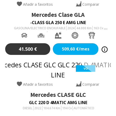
Añadir a favoritos
Comparar
Mercedes
Clase GLA
-CLASS GLA 250 E AMG LINE
GASOLINA/ELECTRICO ENCHUFABLE
2024
44.000
Km
163
Cv
AUTOMÁTICO
41.500
€
509,60
€/mes
VO
Añadir a favoritos
Comparar
Mercedes
CLASE GLC
GLC 220 D 4MATIC AMG LINE
DIESEL
2022
104.674
Km
194
Cv
AUTOMÁTICO