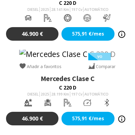
C 220 D
DIESEL
2025
28.141
Km
197
Cv
AUTOMÁTICO
46.900
€
575,91
€/mes
VO
Añadir a favoritos
Comparar
Mercedes
Clase C
C 220 D
DIESEL
2025
28.199
Km
197
Cv
AUTOMÁTICO
46.900
€
575,91
€/mes