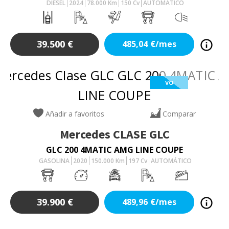
DIESEL
2024
78.000
Km
150
Cv
AUTOMÁTICO
39.500
€
485,04
€/mes
VO
Añadir a favoritos
Comparar
Mercedes
CLASE GLC
GLC 200 4MATIC AMG LINE COUPE
GASOLINA
2020
150.000
Km
197
Cv
AUTOMÁTICO
39.900
€
489,96
€/mes