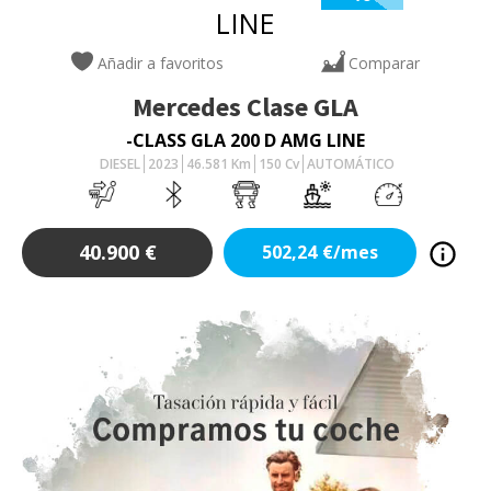
Añadir a favoritos
Comparar
Mercedes
Clase GLA
-CLASS GLA 200 D AMG LINE
DIESEL
2023
46.581
Km
150
Cv
AUTOMÁTICO
40.900
€
502,24
€/mes