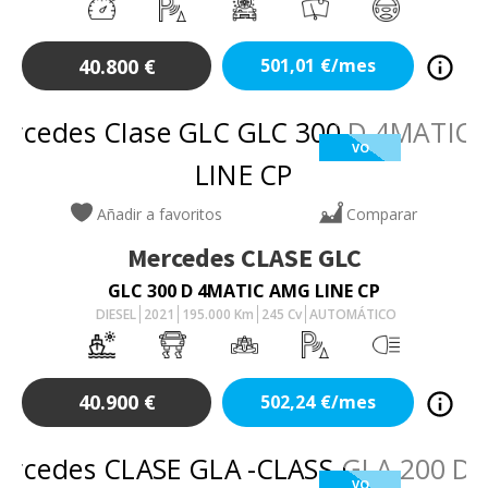
40.800
€
501,01
€/mes
VO
Añadir a favoritos
Comparar
Mercedes
CLASE GLC
GLC 300 D 4MATIC AMG LINE CP
DIESEL
2021
195.000
Km
245
Cv
AUTOMÁTICO
40.900
€
502,24
€/mes
VO