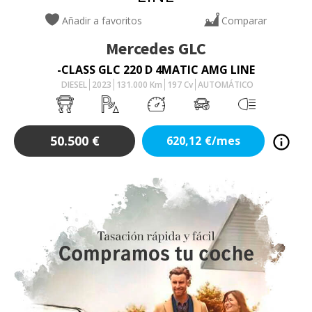
Añadir a favoritos
Comparar
Mercedes
GLC
-CLASS GLC 220 D 4MATIC AMG LINE
DIESEL
2023
131.000
Km
197
Cv
AUTOMÁTICO
50.500
€
620,12
€/mes