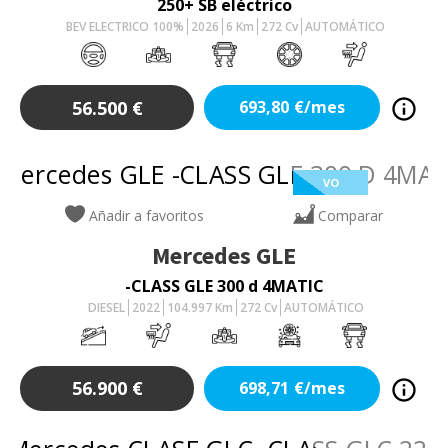
250+ SB eléctrico
BEV ELECTRICO 100%
2026
6
Km
272
Cv
AUTOMÁTICO
56.500
€
693,80
€/mes
VO
Añadir a favoritos
Comparar
Mercedes
GLE
-CLASS GLE 300 d 4MATIC
DIESEL
2022
104.997
Km
272
Cv
AUTOMÁTICO
56.900
€
698,71
€/mes