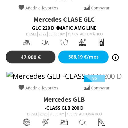
Añadir a favoritos
Comparar
Mercedes
CLASE GLC
GLC 220 D 4MATIC AMG LINE
DIESEL
2022
68.000
Km
194
Cv
AUTOMÁTICO
47.900
€
588,19
€/mes
VO
Añadir a favoritos
Comparar
Mercedes
GLB
-CLASS GLB 200 D
DIESEL
2025
8.850
Km
150
Cv
AUTOMÁTICO