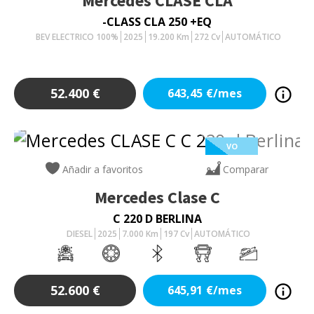
Mercedes
CLASE CLA
-CLASS CLA 250 +EQ
BEV ELECTRICO 100%
2025
19.200
Km
272
Cv
AUTOMÁTICO
52.400
€
643,45
€/mes
VO
Añadir a favoritos
Comparar
Mercedes
Clase C
C 220 D BERLINA
DIESEL
2025
7.000
Km
197
Cv
AUTOMÁTICO
52.600
€
645,91
€/mes