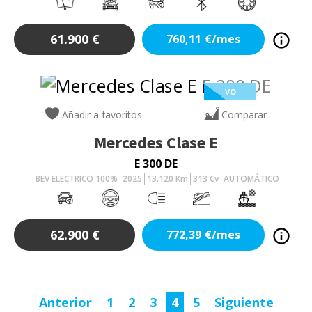
61.900
€
760,11
€/mes
VO
Añadir a favoritos
Comparar
Mercedes
Clase E
E 300 DE
BEV ELECTRICO 100%
2025
13.120
Km
313
Cv
AUTOMÁTICO
62.900
€
772,39
€/mes
Anterior
1
2
3
4
5
Siguiente