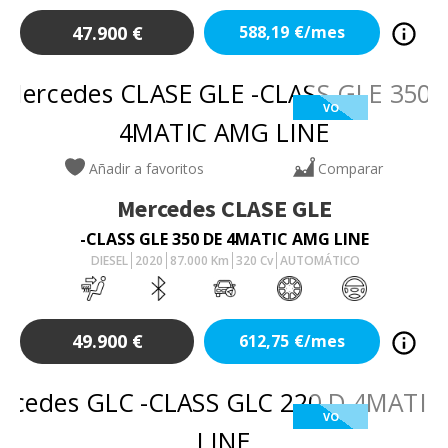
47.900
€
588,19
€/mes
VO
Añadir a favoritos
Comparar
Mercedes
CLASE GLE
-CLASS GLE 350 DE 4MATIC AMG LINE
DIESEL
2020
87.000
Km
320
Cv
AUTOMÁTICO
49.900
€
612,75
€/mes
VO