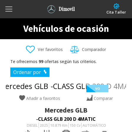
Dimovil
Cita Taller
Vehículos de ocasión
Ver favoritos
Comparador
Te ofrecemos
99
ofertas según tus criterios.
Ordenar por
VO
Añadir a favoritos
Comparar
Mercedes
GLB
-CLASS GLB 200 D 4MATIC
DIESEL
2025
10.879
Km
150
Cv
AUTOMÁTICO