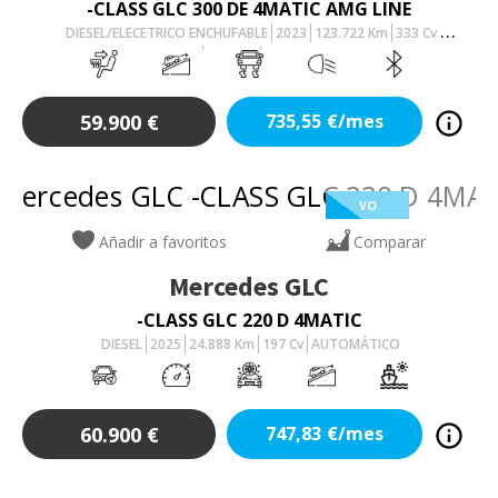
-CLASS GLC 300 DE 4MATIC AMG LINE
DIESEL/ELECETRICO ENCHUFABLE
2023
123.722
Km
333
Cv
AUTOMÁTICO
59.900
€
735,55
€/mes
VO
Añadir a favoritos
Comparar
Mercedes
GLC
-CLASS GLC 220 D 4MATIC
DIESEL
2025
24.888
Km
197
Cv
AUTOMÁTICO
60.900
€
747,83
€/mes