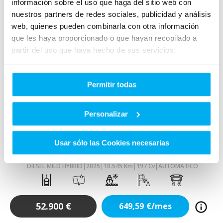
información sobre el uso que haga del sitio web con
nuestros partners de redes sociales, publicidad y análisis
web, quienes pueden combinarla con otra información
que les haya proporcionado o que hayan recopilado a
partir del uso que haya hecho de sus servicios.
Permitir todas
VO
Personalizar
Añadir a favoritos
Comparar
Mercedes
CLE
Usar sólo las Cookies necesarias
-CLASS CLE 220 D COUPÉ
DIESEL MILD HYBRID
2025
10.545
Km
197
Cv
AUTOMÁTICO
52.900
€
649,59
€/mes