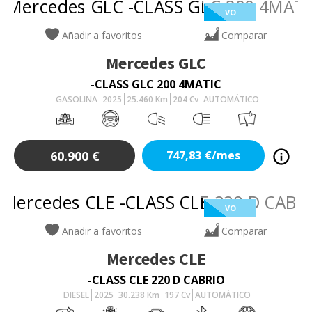
VO
Añadir a favoritos
Comparar
Mercedes
GLC
-CLASS GLC 200 4MATIC
GASOLINA
2025
25.460
Km
204
Cv
AUTOMÁTICO
60.900
€
747,83
€/mes
VO
Añadir a favoritos
Comparar
Mercedes
CLE
-CLASS CLE 220 D CABRIO
DIESEL
2025
30.238
Km
197
Cv
AUTOMÁTICO