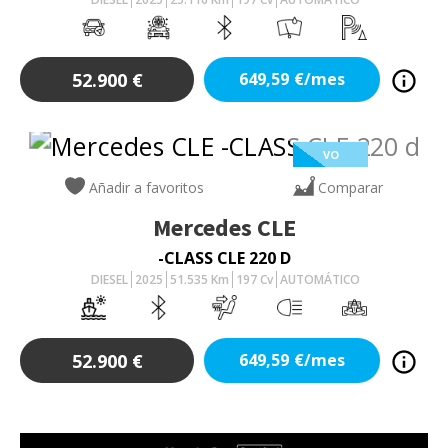
52.900
€
649,59
€/mes
VO
Añadir a favoritos
Comparar
Mercedes
CLE
-CLASS CLE 220 D
DIESEL
2025
51.535
Km
197
Cv
AUTOMÁTICO
52.900
€
649,59
€/mes