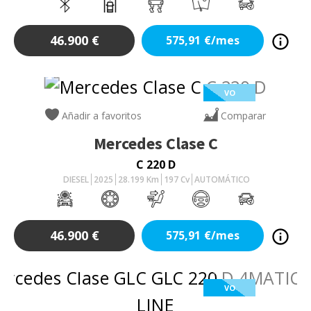
46.900
€
575,91
€/mes
VO
Añadir a favoritos
Comparar
Mercedes
Clase C
C 220 D
DIESEL
2025
28.199
Km
197
Cv
AUTOMÁTICO
46.900
€
575,91
€/mes
VO