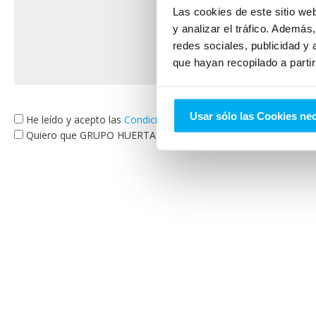
Las cookies de este sitio we
y analizar el tráfico. Ademá
redes sociales, publicidad y
que hayan recopilado a parti
Usar sólo las Cookies ne
He leído y acepto las
Condiciones legales
y la
política de privac
Quiero que GRUPO HUERTAS me informe sobre sus servicios y p