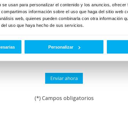
b se usan para personalizar el contenido y los anuncios, ofrecer
s, compartimos información sobre el uso que haga del sitio web 
 análisis web, quienes pueden combinarla con otra información q
r del uso que haya hecho de sus servicios.
cesarias
Personalizar
idad
*
roductos que puedan adaptarse a mis necesidades y puedan ser de 
(*) Campos obligatorios
Por favor, deja este campo