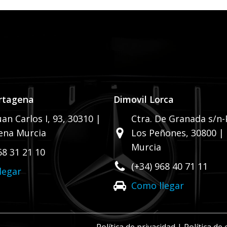
rtagena
Dimovil Lorca
uan Carlos I, 93,
30310 |
Ctra. De Granada s/n-P
ena Murcia
Los Peñones,
30800 |
Murcia
68 31 21 10
(+34) 968 40 71 11
legar
Como llegar