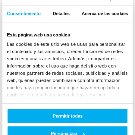
Consentimiento
Detalles
Acerca de las cookies
Esta página web usa cookies
Las cookies de este sitio web se usan para personalizar
el contenido y los anuncios, ofrecer funciones de redes
sociales y analizar el tráfico. Además, compartimos
información sobre el uso que haga del sitio web con
nuestros partners de redes sociales, publicidad y análisis
web, quienes pueden combinarla con otra información
He leído y acepto las
Condiciones legales
y la
política de
que les haya proporcionado o que hayan recopilado a
privacidad
*
partir del uso que haya hecho de sus servicios.
Quiero que GRUPO HUERTAS me informe sobre sus
servicios y productos que puedan adaptarse a mis
necesidades y puedan ser de mi interés.
Permitir todas
Personalizar