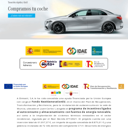
A Dimovil, S.A. le ha sido concedida una ayuda financiada por la Unión Europea
con cargo al
Fondo NextGenerationEU
, en el marco del Plan de Recuperación,
Transformación y Resiliencia, para la instalación de autoconsumo en la sede de
Murcia, ubicada en Juan Carlos I, acogida al
programa de incentivos ligados
al autoconsumo y almacenamiento con fuentes de energía renovable
,
así como a la implantación de sistemas térmicos renovables en el sector
residencial, regulado por el Real Decreto 477/2021. El proyecto cuenta con una
inversión total de 61.697,37 €, un importe de ayuda concedida de 8.879,61 € y una
potencia instalada de 72 kW, dentro del componente C7:I1: Desarrollo de energías