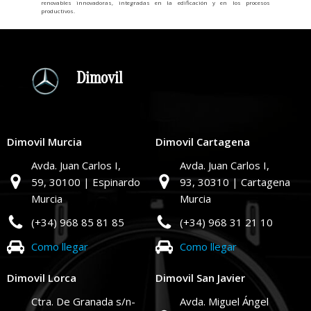
renovables innovadoras, integradas en la edificación y en los procesos
productivos.
Dimovil
Dimovil Murcia
Dimovil Cartagena
Avda. Juan Carlos I,
Avda. Juan Carlos I,
59,
30100 | Espinardo
93,
30310 | Cartagena
Murcia
Murcia
(+34) 968 85 81 85
(+34) 968 31 21 10
Como llegar
Como llegar
Dimovil Lorca
Dimovil San Javier
Ctra. De Granada s/n-
Avda. Miguel Ángel