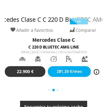
VO
Añadir a favoritos
Comparar
Mercedes
Clase C
C 220 D BLUETEC AMG LINE
DIESEL
2016
118.000
Km
170
Cv
AUTOMÁTICO
22.900
€
281,20
€/mes
Encuentra tu próximo coche