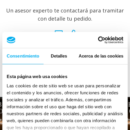
Un asesor experto te contactará para tramitar
con detalle tu pedido.
¿En tu casa o en la nuestra?
Consentimiento
Detalles
Acerca de las cookies
Donde tú quieras. Te lo llevamos a casa o lo
Esta página web usa cookies
recoges en nuestro concesionario.
Las cookies de este sitio web se usan para personalizar
el contenido y los anuncios, ofrecer funciones de redes
sociales y analizar el tráfico. Además, compartimos
información sobre el uso que haga del sitio web con
nuestros partners de redes sociales, publicidad y análisis
web, quienes pueden combinarla con otra información
que les haya proporcionado o que hayan recopilado a