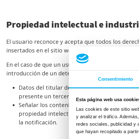
Propiedad intelectual e industri
El usuario reconoce y acepta que todos los derec
insertados en el sitio web pertenecen a DIMOVILS
En el caso de que un usuario o un tercero consid
introducción de un determinado contenido en el w
Consentimiento
Datos del titular de los derechos presuntame
presente un tercero distinto del interesado.
Esta página web usa cookie
Señalar los contenidos protegidos por los de
Las cookies de este sitio we
propiedad intelectual señalados y declaración
y analizar el tráfico. Ademá
la notificación.
redes sociales, publicidad y
que hayan recopilado a parti