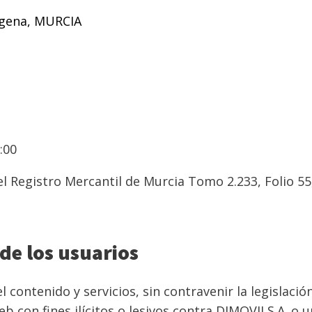
agena, MURCIA
0:00
l Registro Mercantil de Murcia Tomo 2.233, Folio 55
 de los usuarios
el contenido y servicios, sin contravenir la legislac
eb con fines ilícitos o lesivos contra DIMOVILS.A. o 