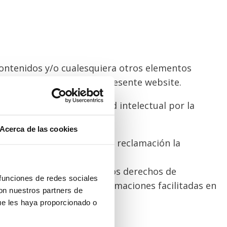
 contenidos y/o cualesquiera otros elementos
 para su difusión en el presente website.
mos derechos de propiedad intelectual por la
VILS.A. indicando:
Acerca de las cookies
que actúa en caso de que la reclamación la
 Web, la acreditación de los derechos de
 funciones de redes sociales
e la veracidad de las informaciones facilitadas en
con nuestros partners de
ue les haya proporcionado o