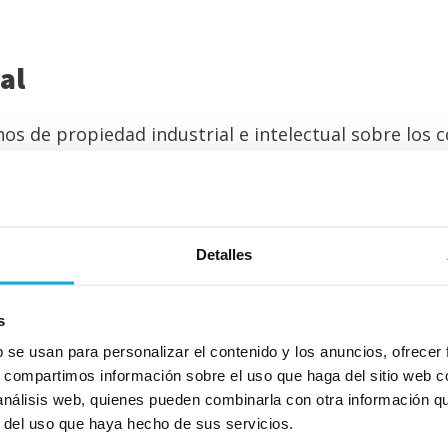
al
hos de propiedad industrial e intelectual sobre los
.A. o la misma se encuentra debidamente autorizada
eren que se ha producido una violación de sus legíti
ebsite, deberá notificar dicha circunstancia a DIMO
Detalles
nte infringidos, o indicar la representación con la 
s
rechos de propiedad intelectual y su ubicación en el
b se usan para personalizar el contenido y los anuncios, ofrecer
 expresa en la que el interesado se responsabiliza d
s, compartimos información sobre el uso que haga del sitio web 
 análisis web, quienes pueden combinarla con otra información q
r del uso que haya hecho de sus servicios.