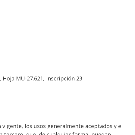
, Hoja MU-27.621, Inscripción 23
ión vigente, los usos generalmente aceptados y el
un tercero, que, de cualquier forma, puedan