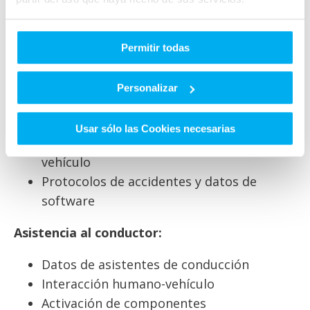
Sistemas de seguridad y asistencia
Permitir todas
Eventos de seguridad:
Activación de sistemas de seguridad
Personalizar
Reacción del sistema (freno de
emergencia, control estabilidad)
Usar sólo las Cookies necesarias
Información sobre eventos que dañan el
vehículo
Protocolos de accidentes y datos de
software
Asistencia al conductor:
Datos de asistentes de conducción
Interacción humano-vehículo
Activación de componentes