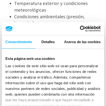
Temperatura exterior y condiciones
meteorológicas
Condiciones ambientales (presión,
humedad)
Fuerzas direccionales y masas de
aceleración
Consentimiento
Detalles
Acerca de las cookies
Vehículos eléctricos/híbridos
Sistemas de alto voltaje:
Esta página web usa cookies
Las cookies de este sitio web se usan para personalizar
Estados del sistema eléctrico
el contenido y los anuncios, ofrecer funciones de redes
Datos de batería (ciclos de carga, estado,
sociales y analizar el tráfico. Además, compartimos
temperatura)
información sobre el uso que haga del sitio web con
Consumo eléctrico y tiempo de carga
nuestros partners de redes sociales, publicidad y análisis
web, quienes pueden combinarla con otra información
Datos de sostenibilidad y eficiencia
que les haya proporcionado o que hayan recopilado a
energética
partir del uso que haya hecho de sus servicios.