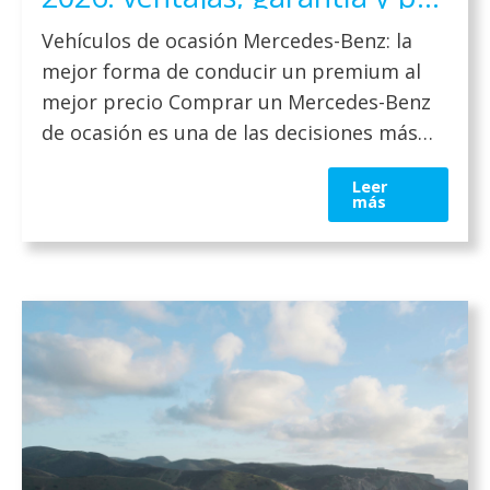
qué elegir uno
Vehículos de ocasión Mercedes-Benz: la
mejor forma de conducir un premium al
mejor precio Comprar un Mercedes-Benz
de ocasión es una de las decisiones más
inteligentes si buscas calidad, tecnología y
Leer
diseño premium a un precio más
más
accesible. La marca alemana es sinónimo
de fiabilidad, por lo que incluso en
vehículos usados mantiene estándares
muy […]