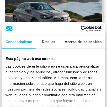
Consentimiento
Detalles
Acerca de las cookies
Esta página web usa cookies
Mercedes-Benz GLC 2026:
Las cookies de este sitio web se usan para personalizar
el contenido y los anuncios, ofrecer funciones de redes
diseño, tecnología y eficiencia
sociales y analizar el tráfico. Además, compartimos
premium
información sobre el uso que haga del sitio web con
Mercedes-Benz GLC 2026: el SUV premium
nuestros partners de redes sociales, publicidad y análisis
que redefine la experiencia de conducción
web, quienes pueden combinarla con otra información
El Mercedes-Benz GLC se ha consolidado
que les haya proporcionado o que hayan recopilado a
como uno de los SUV más importantes
partir del uso que haya hecho de sus servicios.