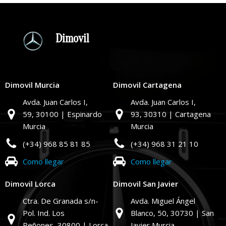
Dimovil
Dimovil Murcia
Dimovil Cartagena
Avda. Juan Carlos I,
Avda. Juan Carlos I,
59,
30100 | Espinardo
93,
30310 | Cartagena
Murcia
Murcia
(+34) 968 85 81 85
(+34) 968 31 21 10
Como llegar
Como llegar
Dimovil Lorca
Dimovil San Javier
Ctra. De Granada s/n-
Avda. Miguel Ángel
Pol. Ind. Los
Blanco, 50,
30730 | San
Peñones,
30800 | Lorca
Javier Murcia