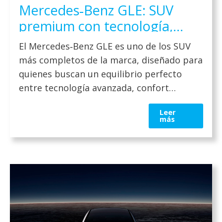
Mercedes‑Benz GLE: SUV
premium con tecnología,
confort y dinamismo en 2026
El Mercedes‑Benz GLE es uno de los SUV
más completos de la marca, diseñado para
quienes buscan un equilibrio perfecto
entre tecnología avanzada, confort
interior y capacidad de adaptación a
Leer
diferentes estilos de vida. Dentro de la
más
gama SUV de Mercedes‑Benz, el GLE
destaca por su presencia equilibrada,
amplitud y refinamiento típicos de un
modelo […]