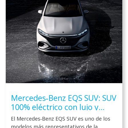
Mercedes‑Benz EQS SUV: SUV
100% eléctrico con lujo y
tecnología de vanguardia
El Mercedes‑Benz EQS SUV es uno de los
modelos más representativos de la