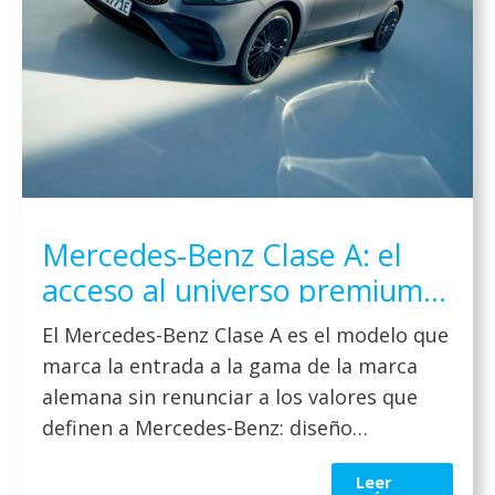
Mercedes-Benz Clase A: el
acceso al universo premium
de Mercedes-Benz en 2026
El Mercedes-Benz Clase A es el modelo que
marca la entrada a la gama de la marca
alemana sin renunciar a los valores que
definen a Mercedes-Benz: diseño
sofisticado, innovación tecnológica y una
Leer
experiencia de conducción refinada. Se