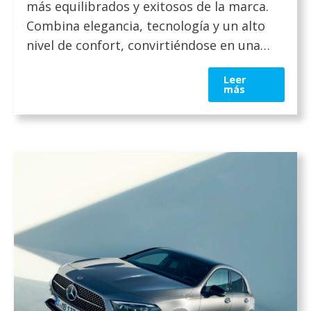
2026
más equilibrados y exitosos de la marca.
Combina elegancia, tecnología y un alto
nivel de confort, convirtiéndose en una
opción ideal tanto para el uso diario como
Leer
para viajes largos. Es un vehículo pensado
más
para quienes buscan versatilidad sin
renunciar al carácter premium de
Mercedes-Benz. Diseño exterior […]