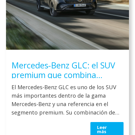
Mercedes-Benz GLC: el SUV
premium que combina
espacio, tecnología y confort
El Mercedes-Benz GLC es uno de los SUV
en 2026
más importantes dentro de la gama
Mercedes-Benz y una referencia en el
segmento premium. Su combinación de
diseño, espacio interior, tecnología y
Leer
confort lo convierten en una opción ideal
más