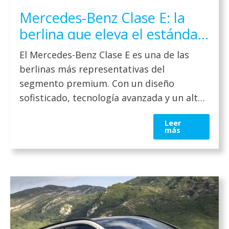
Mercedes-Benz Clase E: la
berlina que eleva el estándar
del lujo en 2026
El Mercedes-Benz Clase E es una de las
berlinas más representativas del
segmento premium. Con un diseño
sofisticado, tecnología avanzada y un alto
nivel de confort, este modelo se ha
Leer
consolidado como una referencia para
más
quienes buscan elegancia y rendimiento en
un mismo vehículo. Es una berlina
diseñada para disfrutar cada trayecto con
suavidad y […]