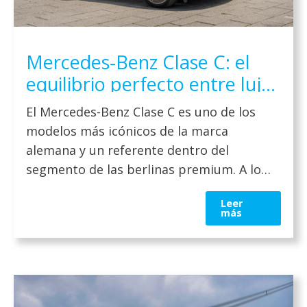
Mercedes-Benz Clase C: el
equilibrio perfecto entre lujo,
tecnología y rendimiento en
El Mercedes-Benz Clase C es uno de los
2026
modelos más icónicos de la marca
alemana y un referente dentro del
segmento de las berlinas premium. A lo
largo de los años, ha evolucionado para
Leer
adaptarse a las nuevas exigencias del
más
mercado, incorporando tecnología
avanzada, mejoras en eficiencia y un
diseño cada vez más sofisticado. Si […]