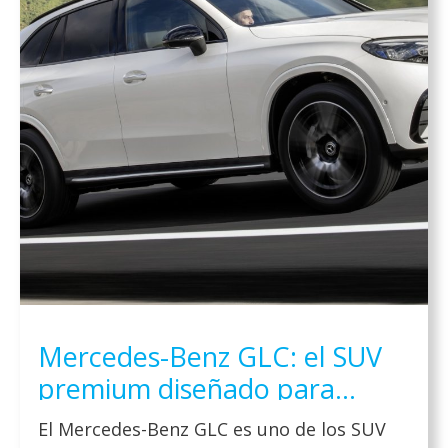
Mercedes-Benz GLC: el SUV
premium diseñado para
cualquier estilo de vida en
El Mercedes-Benz GLC es uno de los SUV