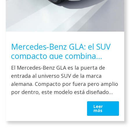
Mercedes-Benz GLA: el SUV
compacto que combina
elegancia y versatilidad en
El Mercedes-Benz GLA es la puerta de
2026
entrada al universo SUV de la marca
alemana. Compacto por fuera pero amplio
por dentro, este modelo está diseñado
para quienes buscan una posición de
Leer
conducción elevada, tecnología avanzada y
más
un diseño moderno con carácter premium.
Es un vehículo pensado tanto para el