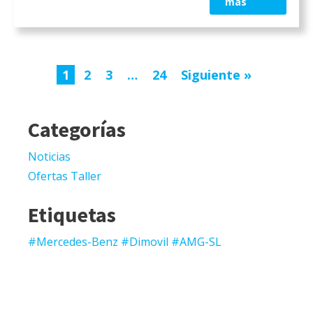
más
trata de un compacto premium pensado
para quienes buscan estilo, calidad y
tecnología en un formato práctico […]
1
2
3
…
24
Siguiente »
Categorías
Noticias
Ofertas Taller
Etiquetas
#Mercedes-Benz #Dimovil #AMG-SL