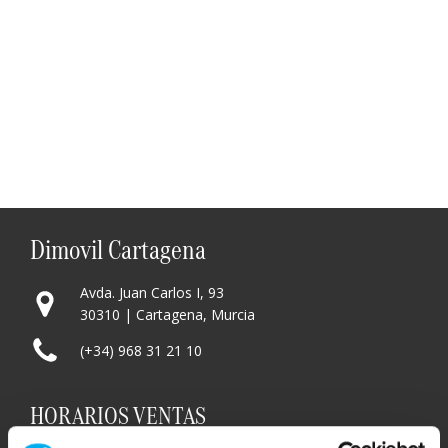
Dimovil Cartagena
Avda. Juan Carlos I, 93
30310 | Cartagena, Murcia
(+34) 968 31 21 10
HORARIOS VENTAS