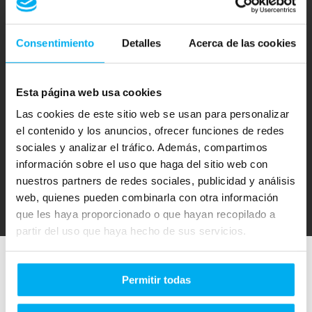
Lunes a Viernes: 09:00 a 14:00 y 16:00 a 20:00
Sábados: Cerrado
Consentimiento
Detalles
Acerca de las cookies
HORARIOS TALLER
RECEPCIÓN DE TALLER: DE 08:00 A 19:00
Esta página web usa cookies
ININTERRUMPIDO
Las cookies de este sitio web se usan para personalizar
TALLER Y RECAMBIOS DE 08:00 A 17:00 ININTERRUMPIDO
el contenido y los anuncios, ofrecer funciones de redes
sociales y analizar el tráfico. Además, compartimos
Sábados: Cerrado
información sobre el uso que haga del sitio web con
nuestros partners de redes sociales, publicidad y análisis
web, quienes pueden combinarla con otra información
que les haya proporcionado o que hayan recopilado a
partir del uso que haya hecho de sus servicios.
Permitir todas