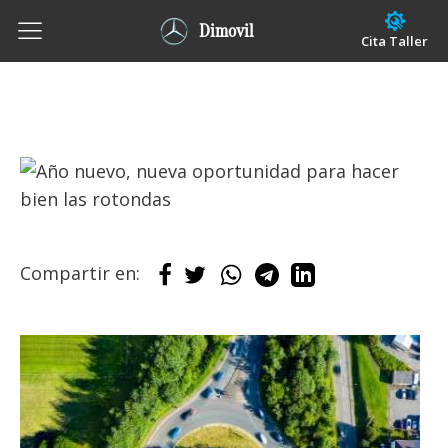
Dimovil
Cita Taller
Compartir en: