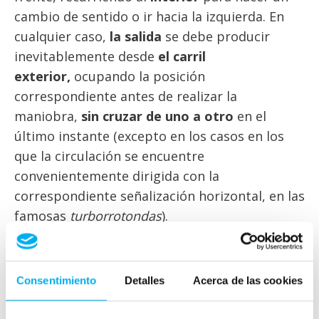
cambio de sentido o ir hacia la izquierda. En
cualquier caso,
la salida
se debe producir
inevitablemente desde
el carril
exterior,
ocupando la posición
correspondiente antes de realizar la
maniobra,
sin cruzar de uno a otro
en el
último instante (excepto en los casos en los
que la circulación se encuentre
convenientemente dirigida con la
correspondiente señalización horizontal, en las
famosas
turborrotondas
).
Vehículos especiales
Consentimiento
Detalles
Acerca de las cookies
A menudo se olvidan las
características
de los
demás los vehículos al gestionar la circulación