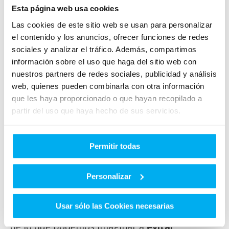
Esta página web usa cookies
en la glorieta. Es el caso de las
grandes
dimensiones
de un camión o la
menor
Las cookies de este sitio web se usan para personalizar
el contenido y los anuncios, ofrecer funciones de redes
visibilidad
lateral y posterior de la que
sociales y analizar el tráfico. Además, compartimos
disfrutan los motoristas. Si estas
información sobre el uso que haga del sitio web con
particularidades no se tienen en cuenta,
nuestros partners de redes sociales, publicidad y análisis
el
riesgo de incidente
se incrementa de forma
web, quienes pueden combinarla con otra información
exponencial.
que les haya proporcionado o que hayan recopilado a
partir del uso que haya hecho de sus servicios.
Buena visibilidad
Permitir todas
Un
hábito esencial
en la conducción y que no
deja de serlo en este escenario es buscar
Personalizar
la
máxima visibilidad.
Mirar lejos al llegar a
una rotonda,
escaneando
el entorno para
Usar sólo las Cookies necesarias
entender el flujo de la circulación ayuda más
de lo que podemos imaginar a
evitar