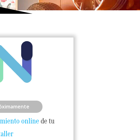
óximamente
imiento online
de tu
taller