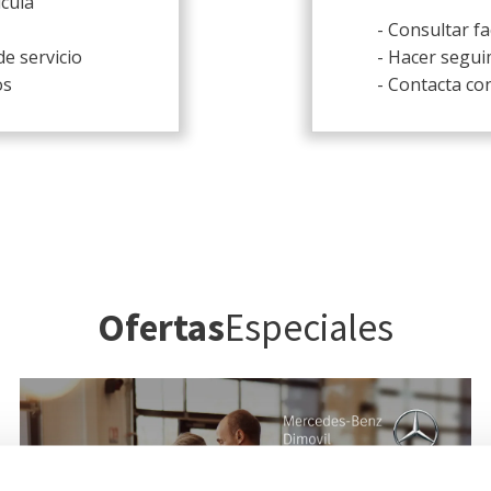
ícula
- Consultar f
de servicio
- Hacer segui
os
- Contacta con
Ofertas
Especiales