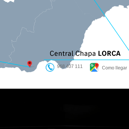
968 407 111
Como llegar