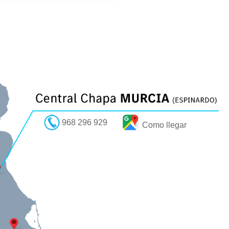
968 296 929
Como llegar