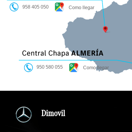
958 405 050
Como llegar
950 580 055
Como llegar
Dimovil