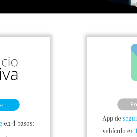
Pr
ta
App de
segu
e
en 4 pasos:
vehículo en