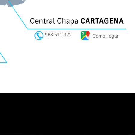
968 511 922
Como llegar