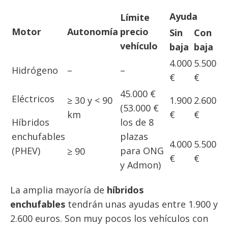
Ayuda
Límite
Motor
Autonomía
precio
Sin
Con
vehículo
baja
baja
4.000
5.500
Hidrógeno
–
–
€
€
45.000 €
Eléctricos
≥ 30 y < 90
1.900
2.600
(53.000 €
km
€
€
Híbridos
los de 8
enchufables
plazas
4.000
5.500
(PHEV)
para ONG
≥ 90
€
€
y Admon)
La amplia mayoría de
híbridos
enchufables
tendrán unas ayudas entre 1.900 y
2.600 euros. Son muy pocos los vehículos con