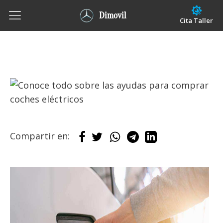
Dimovil
Cita Taller
Compartir en: