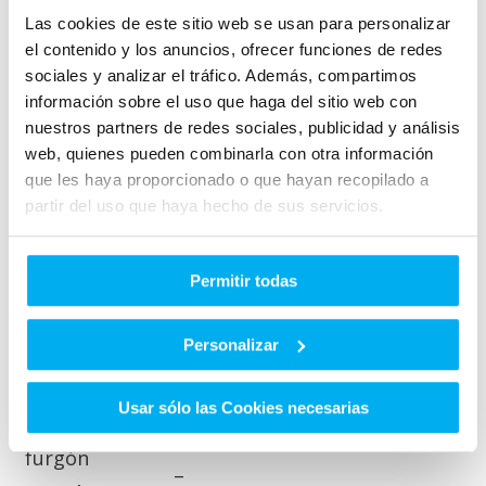
Las cookies de este sitio web se usan para personalizar
Furgonetas y vehículos comerciales
el contenido y los anuncios, ofrecer funciones de redes
sociales y analizar el tráfico. Además, compartimos
En este tipo de vehículos no hay diferencia de
información sobre el uso que haga del sitio web con
la cuantía de la ayuda en función de la
nuestros partners de redes sociales, publicidad y análisis
tecnología que emplean, siempre que tengan
web, quienes pueden combinarla con otra información
más de 30 km de autonomía eléctrica. No hay
que les haya proporcionado o que hayan recopilado a
partir del uso que haya hecho de sus servicios.
límite de precio del vehículo y, en el caso de las
furgonetas, se incentiva el achaterramiento.
Permitir todas
Ayuda
Autonomía
Tipo
Sin
Con
(km)
Personalizar
baja
baja
Furgonetas
≥ 30
4.400 €
6.000 €
Usar sólo las Cookies necesarias
Mini bus y
8.000 €
—-
furgón
–