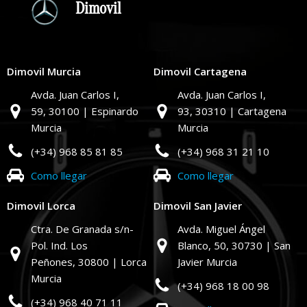
Dimovil
Dimovil Murcia
Dimovil Cartagena
Avda. Juan Carlos I,
Avda. Juan Carlos I,
59,
30100 | Espinardo
93,
30310 | Cartagena
Murcia
Murcia
(+34) 968 85 81 85
(+34) 968 31 21 10
Como llegar
Como llegar
Dimovil Lorca
Dimovil San Javier
Ctra. De Granada s/n-
Avda. Miguel Ángel
Pol. Ind. Los
Blanco, 50,
30730 | San
Peñones,
30800 | Lorca
Javier Murcia
Murcia
(+34) 968 18 00 98
(+34) 968 40 71 11