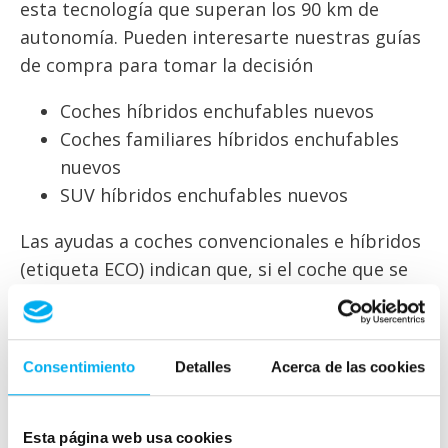
esta tecnología que superan los 90 km de
autonomía. Pueden interesarte nuestras guías
de compra para tomar la decisión
Coches híbridos enchufables nuevos
Coches familiares híbridos enchufables
nuevos
SUV híbridos enchufables nuevos
Las ayudas a coches convencionales e híbridos
(etiqueta ECO) indican que, si el coche que se
achatarra tiene más de 20 años, el comprador
tiene movilidad reducida, o si pertenece a un
hogar con unos ingresos mensuales inferiores
Consentimiento
Detalles
Acerca de las cookies
a los 1.500 euros, la subvención se amplía en
500 euros más. En estos vehículos no existen
estos supuestos.
Esta página web usa cookies