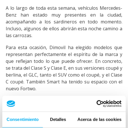
A lo largo de toda esta semana, vehículos Mercedes-
Benz han estado muy presentes en la ciudad,
acompañando a los sardineros en todo momento.
Incluso, algunos de ellos abrirán esta noche camino a
las carrozas.
Para esta ocasión, Dimovil ha elegido modelos que
representan perfectamente el espíritu de la marca y
que reflejan todo lo que puede ofrecer. En concreto,
se trata del Clase S y Clase E, en sus versiones coupé y
berlina, el GLC, tanto el SUV como el coupé, y el Clase
C coupé. También Smart ha tenido su espacio con el
nuevo Fortwo.
Distinción y confort
El Clase S es el arquetipo de todas las berlinas,
conjugando distinción y estilo con elegancia deportiva.
Consentimiento
Detalles
Acerca de las cookies
Lujo en todos los sentidos para aprovechar al máximo