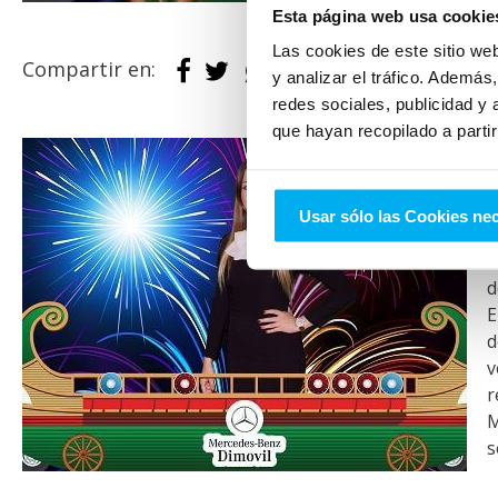
Esta página web usa cookie
Las cookies de este sitio we
Compartir en:
y analizar el tráfico. Ademá
redes sociales, publicidad y
que hayan recopilado a parti
E
o
Usar sólo las Cookies ne
E
s
d
E
d
v
r
M
s