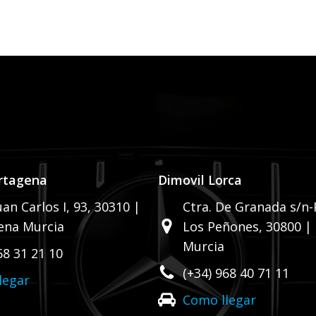
rtagena
Dimovil Lorca
uan Carlos I, 93,
30310 |
Ctra. De Granada s/n-P
ena Murcia
Los Peñones,
30800 |
Murcia
68 31 21 10
(+34) 968 40 71 11
legar
Como llegar