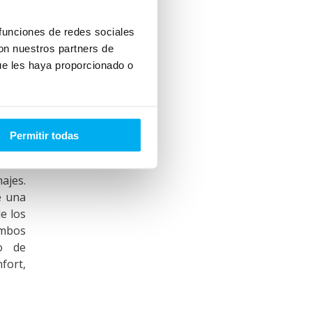
 funciones de redes sociales
con nuestros partners de
ue les haya proporcionado o
or
Permitir todas
cipo,
e más
ajes.
e una
e los
Ambos
ño de
fort,