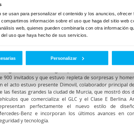
s
b se usan para personalizar el contenido y los anuncios, ofrecer
s, compartimos información sobre el uso que haga del sitio web 
 análisis web, quienes pueden combinarla con otra información q
r del uso que haya hecho de sus servicios.
l concesionario oficial Mercedes-Benz es patrocinad
ficial del Entierro de la Sardina
cesarias
Personalizar
l Entierro de la Sardina está cada vez más cerca. Como anti
e organizó una cena de gala que contó con la asistencia d
e 900 invitados y que estuvo repleta de sorpresas y homen
n el acto estuvo presente Dimovil, colaborador principal d
e las fiestas grandes la ciudad de Murcia, que mostró dos d
ehículos que comercializa: el GLC y el Clase E Berlina. 
epresentan perfectamente el nuevo estilo de dise
ercedes-Benz e incorporan los últimos avances en con
eguridad y tecnología.