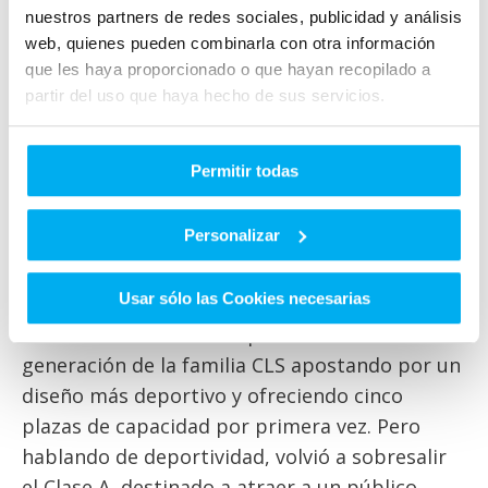
nuestros partners de redes sociales, publicidad y análisis
Cabrio se ha convertido en una de las opciones
web, quienes pueden combinarla con otra información
más interesantes de la marca alemana en su
que les haya proporcionado o que hayan recopilado a
oferta de descapotables para 4 ocupantes.
partir del uso que haya hecho de sus servicios.
El vigor de Mercedes quedo reflejado en el
nuevo AMG E43, el más potente dentro de su
Permitir todas
Clase E, con un motor de gasolina con seis
cilindros en uve que dan 401 caballos. Además,
Personalizar
es más preciso y ágil que un Clase E ‘normal’ y
más inmediato a las solicitudes del conductor.
Usar sólo las Cookies necesarias
El Mercedes CLS 2018 representa la tercera
generación de la familia CLS apostando por un
diseño más deportivo y ofreciendo cinco
plazas de capacidad por primera vez. Pero
hablando de deportividad, volvió a sobresalir
el Clase A, destinado a atraer a un público