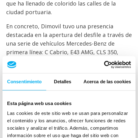
que ha llenado de colorido las calles de la
ciudad portuaria.
En concreto, Dimovil tuvo una presencia
destacada en la apertura del desfile a través de
una serie de vehículos Mercedes-Benz de
primera línea: C Cabrio, E43 AMG, CLS 350,
Clase A y GLC Coupe 220. El concesionario
oficial tampoco faltó en algunos de los
principales eventos de estas Fiestas de
Consentimiento
Detalles
Acerca de las cookies
Carthagineses y Romanos, exponiendo en
plazas y calles los citados modelos.
Esta página web usa cookies
Y es que los cinco vehículos elegidos
Las cookies de este sitio web se usan para personalizar
representan perfectamente la gama de
el contenido y los anuncios, ofrecer funciones de redes
vehículos que la marca alemana tiene
sociales y analizar el tráfico. Además, compartimos
actualmente en el mercado. El Mercedes C
información sobre el uso que haga del sitio web con