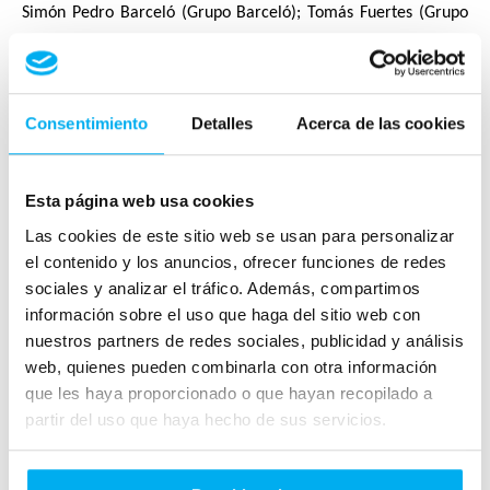
Simón Pedro Barceló (Grupo Barceló); Tomás Fuertes (Grupo
Fuertes); o María Carceller, CEO de Rodilla.
Mercedes GLC y Clase G 500 fueron los dos vehículos
Consentimiento
Detalles
Acerca de las cookies
expuestos a las puertas del centro de congresos para recibir a
asistentes y ponentes. Dos modelos de alta gama que
destacan por su diseño de alta vanguardia, la potencia de sus
Esta página web usa cookies
motores y la última tecnología en su interior.
Las cookies de este sitio web se usan para personalizar
el contenido y los anuncios, ofrecer funciones de redes
Para acompañar a algunos de los principales representantes
sociales y analizar el tráfico. Además, compartimos
información sobre el uso que haga del sitio web con
empresariales que participaron en la firma, Dimovil apostó
nuestros partners de redes sociales, publicidad y análisis
por la seguridad y comodidad que ofrecen las últimas
web, quienes pueden combinarla con otra información
versiones de los modelos Clase B, GLC, Clase A Sedán y Clase
que les haya proporcionado o que hayan recopilado a
A. Cuatro vehículos con las mejores prestaciones que
partir del uso que haya hecho de sus servicios.
Mercedes-Benz puede ofrecer: elegantes, de alto confort y
con un rendimiento en carretera muy superior a la mayoría