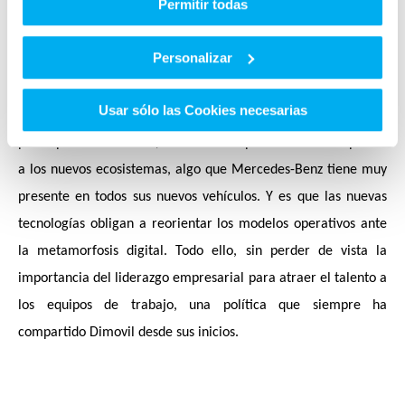
Permitir todas
de modelos de su categoría. Todos ellos incorporan el mejor
equipamiento, pero el punto diferencial lo ofrece la seguridad
Personalizar
de la que hacen gala tanto en carretera como en vías urbanas.
Usar sólo las Cookies necesarias
Bajo el lema ‘Inspiring Digital’, el I CEO Congress, promovido
por la patronal CROEM, analizó la adaptación de las empresas
a los nuevos ecosistemas, algo que Mercedes-Benz tiene muy
presente en todos sus nuevos vehículos. Y es que las nuevas
tecnologías obligan a reorientar los modelos operativos ante
la metamorfosis digital. Todo ello, sin perder de vista la
importancia del liderazgo empresarial para atraer el talento a
los equipos de trabajo, una política que siempre ha
compartido Dimovil desde sus inicios.