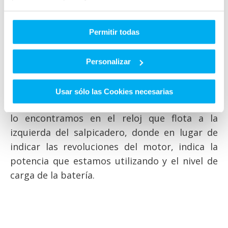
de configuración, para adaptarse a los gustos
de cualquier cliente. En el caso de la unidad de
Permitir todas
pruebas llevaba el paquete paquete especial
'BRABUS Xclusive' carrocería pintada en color
Personalizar
Rojo Carmín.
En el interior, el único cambio mínimamente
Usar sólo las Cookies necesarias
apreciable respecto a las versiones de gasolina
lo encontramos en el reloj que flota a la
izquierda del salpicadero, donde en lugar de
indicar las revoluciones del motor, indica la
potencia que estamos utilizando y el nivel de
carga de la batería.