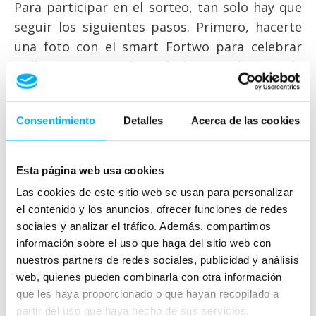
Para participar en el sorteo, tan solo hay que
seguir los siguientes pasos. Primero, hacerte
una foto con el smart Fortwo para celebrar
Halloween. Segundo, subirla a cualquiera de
estas redes sociales, Facebook, Twitter o
Instagram, o a las tres, con el hashtag
Consentimiento
Detalles
Acerca de las cookies
#EnDimovilEsHalloween para poder ser uno de
los ganadores.
Esta página web usa cookies
El smart EQ fortwo es la variante de
Las cookies de este sitio web se usan para personalizar
propulsión eléctrica de la gama, que cuenta
el contenido y los anuncios, ofrecer funciones de redes
con un motor de 81 CV de potencia y 160 Nm
sociales y analizar el tráfico. Además, compartimos
de par, alimentado por una batería de iones de
información sobre el uso que haga del sitio web con
litio de 17,6 kW/h de capacidad.
nuestros partners de redes sociales, publicidad y análisis
web, quienes pueden combinarla con otra información
Su pequeña y coqueta carrocería de 2,69
que les haya proporcionado o que hayan recopilado a
metros de largo, cuenta con muchas opciones
partir del uso que haya hecho de sus servicios.