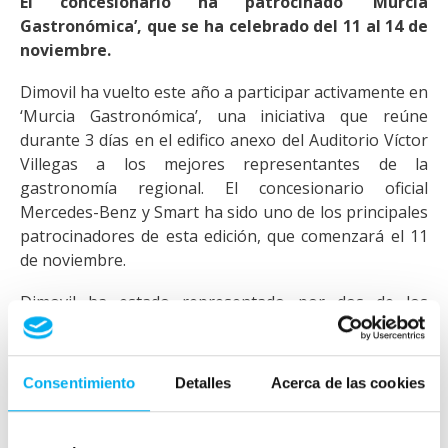
El concesionario ha patrocinado
‘Murcia
Gastronómica’, que se ha celebrado del 11 al 14 de
noviembre.
Dimovil ha vuelto este año a participar activamente en
‘Murcia Gastronómica’, una iniciativa que reúne
durante 3 días en el edifico anexo del Auditorio Víctor
Villegas a los mejores representantes de la
gastronomía regional. El concesionario oficial
Mercedes-Benz y Smart ha sido uno de los principales
patrocinadores de esta edición, que comenzará el 11
de noviembre.
Dimovil ha estado representado por dos de los
modelos que comercializa: el Mercedes GLC Coupé y el
Smart Fortwo.
Consentimiento
Detalles
Acerca de las cookies
El primero de ellos protagonizó una exposición que
dio la bienvenida a todos los asistentes al recinto. El
GLC Coupé conjuga la poderosa figura de un SUV con