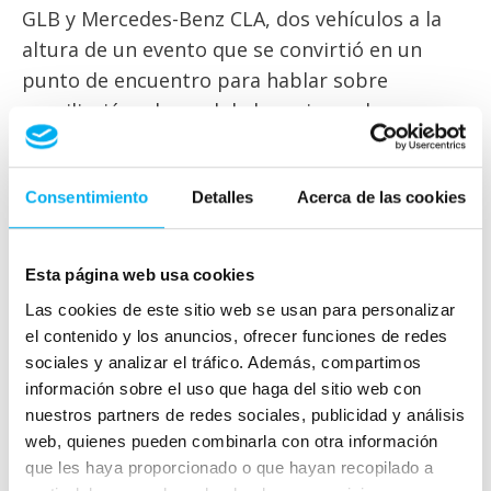
GLB y Mercedes-Benz CLA, dos vehículos a la
altura de un evento que se convirtió en un
punto de encuentro para hablar sobre
conciliación, el papel de la mujer en la
empresa, la igualdad y el emprendimiento.
Con las líneas clásicas de Mercedes-Benz, el
Consentimiento
Detalles
Acerca de las cookies
GLB presenta un diseño inigualable. Cada línea
y cada detalle del llamativo diseño de SUV
Esta página web usa cookies
obedecen a un mismo fin: ofrecer el máximo
Las cookies de este sitio web se usan para personalizar
grado de libertad.
el contenido y los anuncios, ofrecer funciones de redes
Además, ofrece innumerables aspectos
sociales y analizar el tráfico. Además, compartimos
información sobre el uso que haga del sitio web con
relacionados con el confort que le hacen muy
nuestros partners de redes sociales, publicidad y análisis
atractivo, como una segunda fila de asientos
web, quienes pueden combinarla con otra información
desplazable en sentido longitudinal opcional y
que les haya proporcionado o que hayan recopilado a
una tercera fila de asientos como opción; un