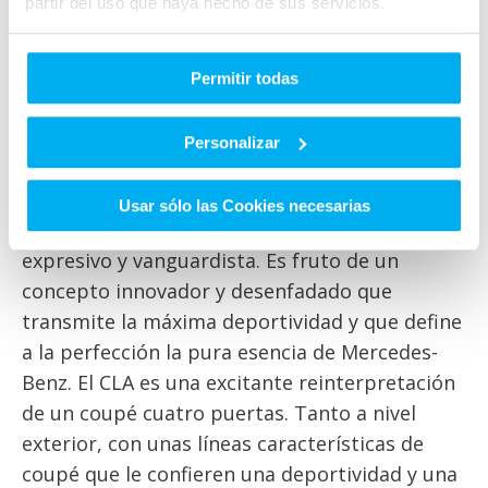
partir del uso que haya hecho de sus servicios.
espacio de carga amplio y variable, y una
excelente climatización de asiento. En
Permitir todas
referencia a la seguridad tiene un programa
para todo terreno, Downhill Speed Regulation,
Personalizar
y un paquete de asistencia a la conducción.
Por su parte, el Mercedes-Benz CLA establece
Usar sólo las Cookies necesarias
nuevos estandartes en cuanto a diseño
expresivo y vanguardista. Es fruto de un
concepto innovador y desenfadado que
transmite la máxima deportividad y que define
a la perfección la pura esencia de Mercedes-
Benz. El CLA es una excitante reinterpretación
de un coupé cuatro puertas. Tanto a nivel
exterior, con unas líneas características de
coupé que le confieren una deportividad y una