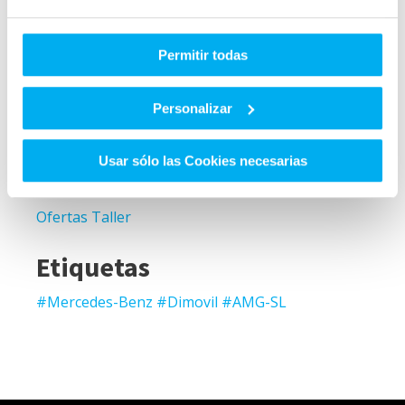
deportividad refinada, unidos a una ligereza
asombrosa y rasgos que obedecen al principio
Permitir todas
de claridad sensual.
Personalizar
Categorías
Usar sólo las Cookies necesarias
Noticias
Ofertas Taller
Etiquetas
#Mercedes-Benz #Dimovil #AMG-SL