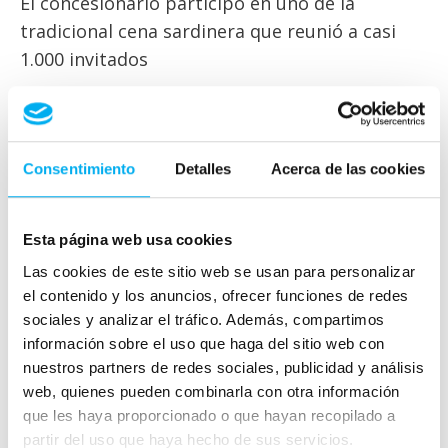
El concesionario participó en uno de la
tradicional cena sardinera que reunió a casi
1.000 invitados
El ambiente sardinero ya se deja notar en las
calles de Murcia. Una excelente prueba fue la
gran acogida que tuvo la celebración de la
Consentimiento
Detalles
Acerca de las cookies
tradicional cena sardinera, que congregó a casi
1.000 invitados. Uno de los protagonistas,
Esta página web usa cookies
junto al Gran Pez, el autor de la Pitocrónica o
del cartel, fue Dimovil. El concesionario oficial
Las cookies de este sitio web se usan para personalizar
el contenido y los anuncios, ofrecer funciones de redes
volvió a esta junto a la fiesta y aprovechó la
sociales y analizar el tráfico. Además, compartimos
ocasión para exponer dos modelos Mercedes-
información sobre el uso que haga del sitio web con
Benz: GLC Coupé y Clase E Berlina. El atractivo
nuestros partners de redes sociales, publicidad y análisis
del GLC reside en su capacidad para unir polos
web, quienes pueden combinarla con otra información
opuestos como SUV y como coupé. El Clase E,
que les haya proporcionado o que hayan recopilado a
por su parte, encarna un estilo moderno y
partir del uso que haya hecho de sus servicios.