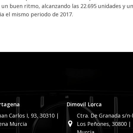
 un buen ritmo, alcanzando las 22.695 unidades y u
ia el mismo periodo de 2017.
rtagena
Dimovil Lorca
uan Carlos I, 93,
30310 |
Ctra. De Granada s/n-P
ena Murcia
Los Peñones,
30800 |
Murcia