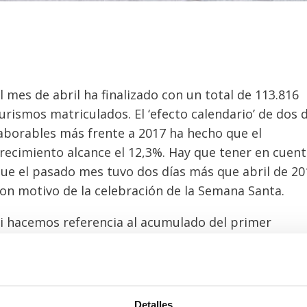
l mes de abril ha finalizado con un total de 113.816
urismos matriculados. El ‘efecto calendario’ de dos 
aborables más frente a 2017 ha hecho que el
recimiento alcance el 12,3%. Hay que tener en cuen
ue el pasado mes tuvo dos días más que abril de 20
on motivo de la celebración de la Semana Santa.
i hacemos referencia al acumulado del primer
uatrimestre del año, durante este periodo se
atricularon 454.130 unidades, lo que supone un 11
ás que en enero-abril del año pasado. Además, en 
eriodo todos los canales han cerrado en positivo. El
Detalles