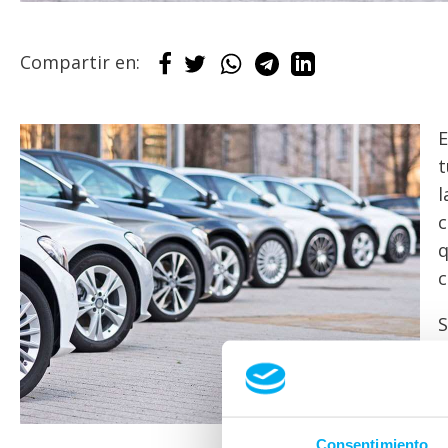
Compartir en:
E
t
l
c
q
c
S
c
m
m
p
Consentimiento