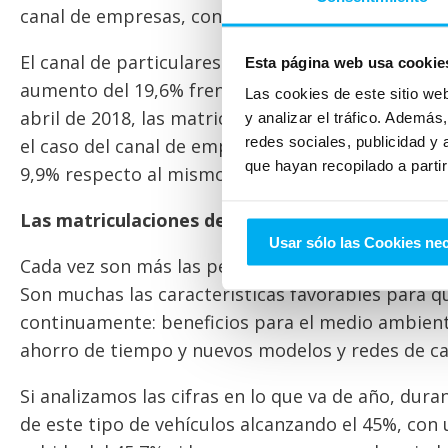
canal de empresas, con un 15,6% de crecimiento,
El canal de particulares ha registrado en el mes 
Esta página web usa cookie
aumento del 19,6% frente al mismo mes del año p
Las cookies de este sitio we
abril de 2018, las matriculaciones de particulares
y analizar el tráfico. Ademá
redes sociales, publicidad y
el caso del canal de empresas, se han alcanzado l
que hayan recopilado a parti
9,9% respecto al mismo mes de 2017.
Las matriculaciones de vehículos eléctricos e h
Usar sólo las Cookies ne
Cada vez son más las personas que se convencen a
Son muchas las características favorables para q
continuamente: beneficios para el medio ambiente
ahorro de tiempo y nuevos modelos y redes de ca
Si analizamos las cifras en lo que va de año, dur
de este tipo de vehículos alcanzando el 45%, con