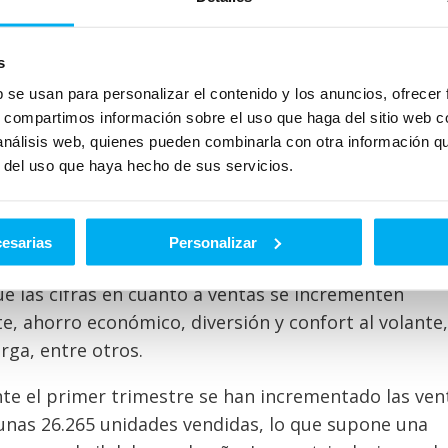
 es el que mayor incremento porcentual ha logrado.
de abril 52.980 matriculaciones, lo que supone un
s
asado. Y en lo que respecta al acumulado de enero 
b se usan para personalizar el contenido y los anuncios, ofrecer
 suben un 10,1% hasta llegar a las 212.837 unidades.
s, compartimos información sobre el uso que haga del sitio web 
 análisis web, quienes pueden combinarla con otra información q
as 31.252 matriculaciones en abril con una subida de
r del uso que haya hecho de sus servicios.
íbridos también suben
cesarias
Personalizar
 la hora de comprar un vehículo híbrido o eléctrico
ue las cifras en cuanto a ventas se incrementen
, ahorro económico, diversión y confort al volante,
rga, entre otros.
ante el primer trimestre se han incrementado las ven
 unas 26.265 unidades vendidas, lo que supone una