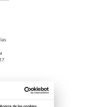
días
ta
17
%
este
Acerca de las cookies