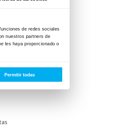
a
 funciones de redes sociales
 En
con nuestros partners de
ue les haya proporcionado o
l
Permitir todas
.
tas