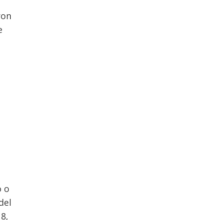
ron
e
o o
del
8,