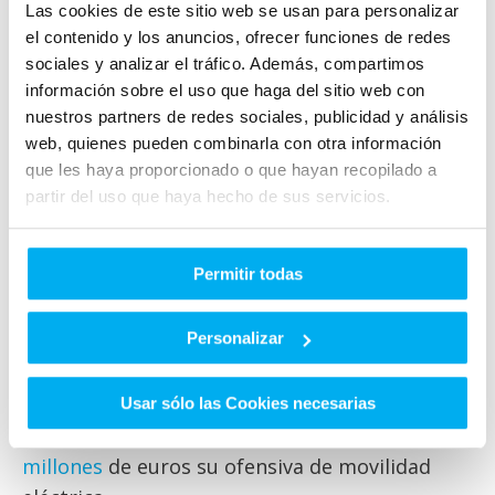
MEA. En cuanto al diseño, contará con
Las cookies de este sitio web se usan para personalizar
el contenido y los anuncios, ofrecer funciones de redes
voladizos más cortos y dispondrá de una
sociales y analizar el tráfico. Además, compartimos
batalla más larga respecto al Clase S, a fin de
información sobre el uso que haga del sitio web con
facilitar la instalación de los propulsores
nuestros partners de redes sociales, publicidad y análisis
eléctricos.
web, quienes pueden combinarla con otra información
que les haya proporcionado o que hayan recopilado a
Su llegada al mercado está prevista a partir de
partir del uso que haya hecho de sus servicios.
2020, al menos un año después de que entre
en producción el Mercedes-Benz EQC, el
Permitir todas
primer modelo fabricado en serie de esta
familia; dos años más tarde, para
Personalizar
2022,
ofrecerá una versión electrificada de
toda su gama
. Prevé tener más de 50 variantes
de vehículos con esta tecnología,
diez de ellos
Usar sólo las Cookies necesarias
100% eléctricos
.
Mercedes-Benz cifra en 11.000
millones
de euros su ofensiva de movilidad