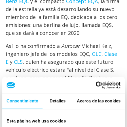
Benz EQC
y el compacto
Concept EQA
, la firma
de la estrella ya está desarrollando su nuevo
miembro de la familia EQ, dedicada a los cero
emisiones: una berlina de lujo, llamada EQS,
que se dará a conocer en 2020.
Así lo ha confirmado a
Autocar
Michael Kelz,
ingeniero jefe de los modelos EQC,
GLC
,
Clase
E
y
CLS
, quien ha asegurado que este futuro
vehículo eléctrico estará "al nivel del Clase S,
sin duda, pero no será el Clase S". Por tanto,
no se tratará de una variante, sino de un
modelo exclusivo con el apellido EQ.
Consentimiento
Detalles
Acerca de las cookies
A pesar de que Kelz no ha facilitado apenas
datos al respecto, sí ha confirmado que se
Esta página web usa cookies
montará sobre la nueva plataforma modular