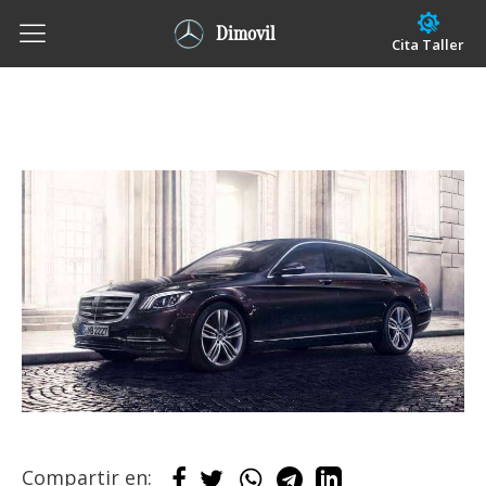
Dimovil
Cita Taller
Compartir en: