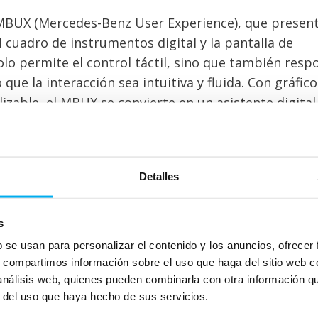
a MBUX (Mercedes-Benz User Experience), que presen
 cuadro de instrumentos digital y la pantalla de
lo permite el control táctil, sino que también resp
ue la interacción sea intuitiva y fluida. Con gráfico
izable, el MBUX se convierte en un asistente digital
o.
res diferentes, permite a los pasajeros personalizar
enta con un sistema de sonido Burmester de alta
Detalles
a de conciertos sobre ruedas. Los detalles metálicos
atmósfera sofisticada del SUV.
s
b se usan para personalizar el contenido y los anuncios, ofrecer
ncia en Perfecta Armonía
s, compartimos información sobre el uso que haga del sitio web 
 análisis web, quienes pueden combinarla con otra información q
nto. Está impulsado por dos motores eléctricos q
r del uso que haya hecho de sus servicios.
(300 kW) y un par motor de 760 Nm. Este sistema d