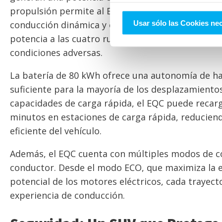
propulsión permite al EQC acelerar de 0 a 100 km
Usar sólo las Cookies ne
conducción dinámica y emocionante. La tracción i
potencia a las cuatro ruedas, garantizando un ag
condiciones adversas.
La batería de 80 kWh ofrece una autonomía de ha
suficiente para la mayoría de los desplazamientos
capacidades de carga rápida, el EQC puede recar
minutos en estaciones de carga rápida, reducien
eficiente del vehículo.
Además, el EQC cuenta con múltiples modos de co
conductor. Desde el modo ECO, que maximiza la ef
potencial de los motores eléctricos, cada trayec
experiencia de conducción.