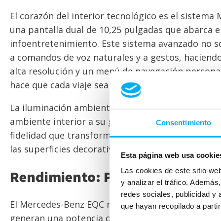
El corazón del interior tecnológico es el sistem
una pantalla dual de 10,25 pulgadas que abarca el
infoentretenimiento. Este sistema avanzado no so
a comandos de voz naturales y a gestos, haciendo q
alta resolución y un menú de navegación personal
hace que cada viaje sea más cómodo y entretenid
La iluminación ambiental, configurable en 64 colo
ambiente interior a su gusto. Además, el EQC cu
Consentimiento
fidelidad que transforma el habitáculo en una sal
las superficies decorativas de madera realzan la 
Esta página web usa cookie
Las cookies de este sitio we
Rendimiento: Potencia y Eficie
y analizar el tráfico. Ademá
redes sociales, publicidad y
El Mercedes-Benz EQC no compromete el rendimie
que hayan recopilado a parti
generan una potencia combinada de 408 caballos 