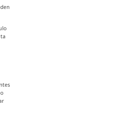
aden
ulo
eta
antes
lo
ar