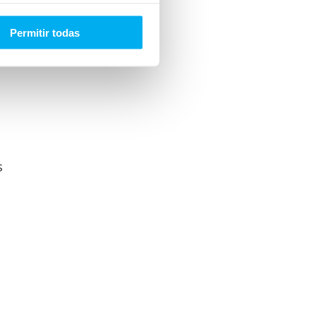
 de
Permitir todas
n
s