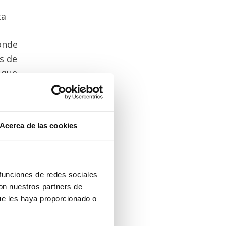
ta
onde
s de
 que
 el
Acerca de las cookies
 y
 funciones de redes sociales
con nuestros partners de
ue les haya proporcionado o
ue
e