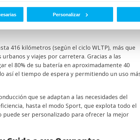
/h en solo 5,1 segundos, ofreciendo una experiencia
cesarias
Personalizar
ntegral 4MATIC distribuye de manera eficiente la
arre óptimo y una estabilidad excepcional, incluso e
sta 416 kilómetros (según el ciclo WLTP), más que
 urbanos y viajes por carretera. Gracias a las
gar el 80% de su batería en aproximadamente 40
do así el tiempo de espera y permitiendo un uso má
nducción que se adaptan a las necesidades del
iciencia, hasta el modo Sport, que explota todo el
to puede ser personalizado para ofrecer la mejor