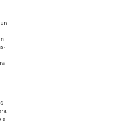
 un
un
es-
ra
76
ra.
ble