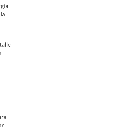
rgía
la
talle
e
ara
ar