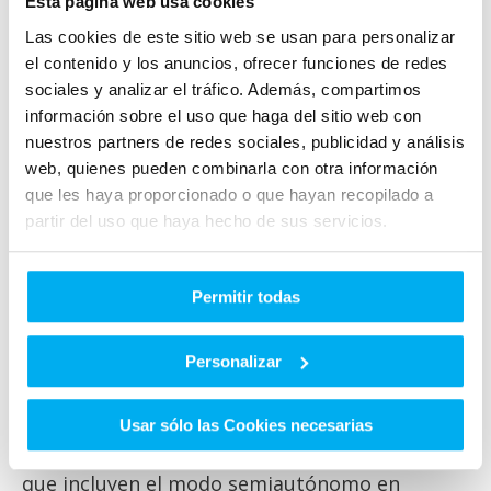
Esta página web usa cookies
kilómetros con una sola carga, lo que lo
Las cookies de este sitio web se usan para personalizar
convierte en un vehículo ideal para largos
el contenido y los anuncios, ofrecer funciones de redes
viajes. Con 292 caballos de fuerza, el EQE
sociales y analizar el tráfico. Además, compartimos
puede acelerar de 0 a 100 km/h en tan solo 6.4
información sobre el uso que haga del sitio web con
nuestros partners de redes sociales, publicidad y análisis
segundos. Los modos de manejo permiten una
web, quienes pueden combinarla con otra información
experiencia personalizada, desde el modo eco
que les haya proporcionado o que hayan recopilado a
hasta el modo deportivo. La suspensión suave
partir del uso que haya hecho de sus servicios.
y la ausencia de ruido del motor hacen que
cada viaje sea una experiencia de lujo.
Permitir todas
Tecnología Avanzada:
El Mercedes-Benz EQE no solo es un lujo para
Personalizar
los sentidos, sino que también ofrece una
serie de características tecnológicas
Usar sólo las Cookies necesarias
avanzadas. Desde asistencias a la conducción
que incluyen el modo semiautónomo en