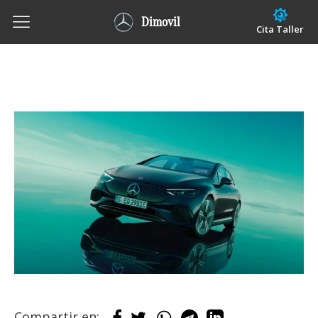
Dimovil
Cita Taller
Compartir en: