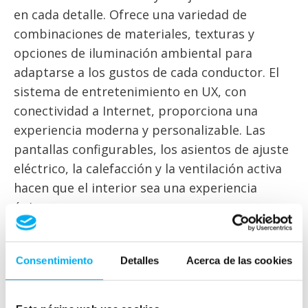
en cada detalle. Ofrece una variedad de
combinaciones de materiales, texturas y
opciones de iluminación ambiental para
adaptarse a los gustos de cada conductor. El
sistema de entretenimiento en UX, con
conectividad a Internet, proporciona una
experiencia moderna y personalizable. Las
pantallas configurables, los asientos de ajuste
eléctrico, la calefacción y la ventilación activa
hacen que el interior sea una experiencia
única.
Rendimiento y Autonomía:
Consentimiento
Detalles
Acerca de las cookies
El Mercedes-Benz EQE es un automóvil que se
maneja como una seda. Gracias a su batería de
90.6 kilovatios hora, puede recorrer hasta 660