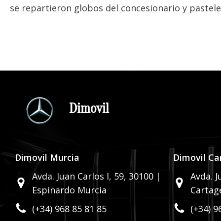
se repartieron globos del concesionario y pastele
Dimovil
Dimovil Murcia
Dimovil Ca
Avda. Juan Carlos I, 59,
30100 |
Avda. J
Espinardo Murcia
Cartag
(+34) 968 85 81 85
(+34) 9