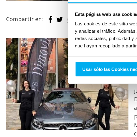
Esta página web usa cookie
Compartir en:
Las cookies de este sitio we
y analizar el tráfico. Ademá
redes sociales, publicidad y
D
que hayan recopilado a parti
p
E
Usar sólo las Cookies ne
ú
f
j
D
a
p
M
c