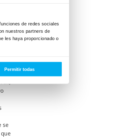
 funciones de redes sociales
con nuestros partners de
ue les haya proporcionado o
s
Permitir todas
s
Allí,
vo
s
e se
a que