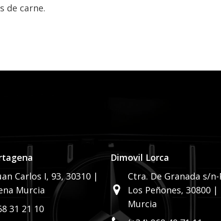
s de carne.
rtagena
Dimovil Lorca
uan Carlos I, 93,
30310 |
Ctra. De Granada s/n-P
ena Murcia
Los Peñones,
30800 |
Murcia
68 31 21 10