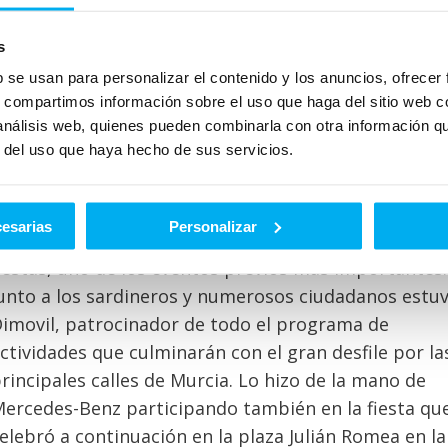
s
b se usan para personalizar el contenido y los anuncios, ofrecer
s, compartimos información sobre el uso que haga del sitio web 
 análisis web, quienes pueden combinarla con otra información q
imovil, concesionario oficial de la marca alemana, e
r del uso que haya hecho de sus servicios.
atrocinador de todo el programa festivo
l Entierro de la Sardina sigue cumpliendo etapas. La
cesarias
Personalizar
ltima ha sido la presentación del cartel oficial de la
iestas, uno de los eventos previos más importantes. 
unto a los sardineros y numerosos ciudadanos estu
imovil, patrocinador de todo el programa de
ctividades que culminarán con el gran desfile por la
rincipales calles de Murcia. Lo hizo de la mano de
ercedes-Benz participando también en la fiesta qu
elebró a continuación en la plaza Julián Romea en l