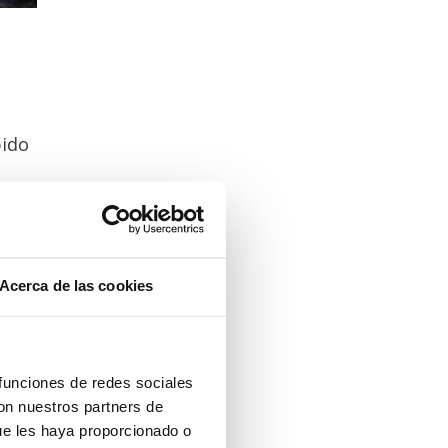
bido
 al
para
Acerca de las cookies
o de
n de
ículo
 funciones de redes sociales
na Z,
con nuestros partners de
unca
ue les haya proporcionado o