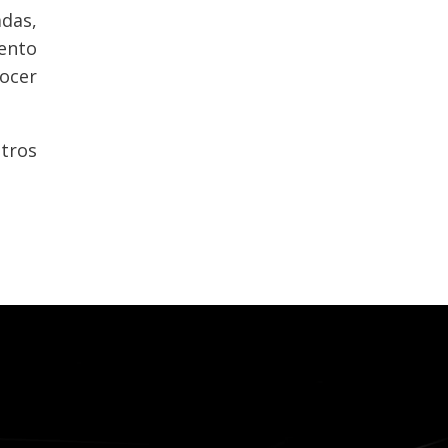
adas,
ento
ocer
ntros