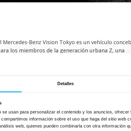
l Mercedes-Benz Vision Tokyo es un vehículo conce
ara los miembros de la generación urbana Z, una
eneración que nació interconectada y nunca conoció
undo sin internet.
uturista es una de las palabras más trilladas 
Detalles
describir a un concept car, pero en el cas
ste Mercedes-Benz Vision Tokyo develado el saló
s
okyo 2015, le viene como anillo al dedo. Es un veh
b se usan para personalizar el contenido y los anuncios, ofrecer
oncebido para los miembros de la generación urba
s, compartimos información sobre el uso que haga del sitio web 
una generación que nació interconectada y n
 análisis web, quienes pueden combinarla con otra información q
onoció al mundo sin internet.