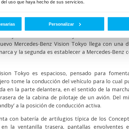
r del uso que haya hecho de sus servicios.
e al automóvil. “Ya no es solo un medio de locomo
il". Según Gorden Wagener, responsable de Diseñ
cesarias
Personalizar
kyo, encarna el concepto de un salón sobre ruedas
claro y sensual del Vision Tokyo define una nueva f
uevo Mercedes-Benz Vision Tokyo llega con una d
 marca y la segunda es establecer a Mercedes-Benz
ision Tokyo es espacioso, pensado para fomenta
jero tome la conducción del vehículo para lo cual 
ada en la parte delantera, en el sentido de la march
trasera de la cabina de pilotaje de un avión. Del 
ndby’ a la posición de conducción activa.
a con batería de artilugios típica de los Concept
en la ventanilla trasera, pantallas envolventes e