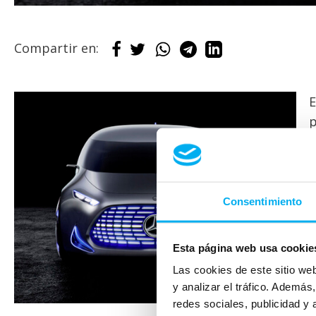
Compartir en:
E
p
g
m
F
Consentimiento
e
Esta página web usa cookie
T
Las cookies de este sitio we
c
y analizar el tráfico. Ademá
redes sociales, publicidad y
c