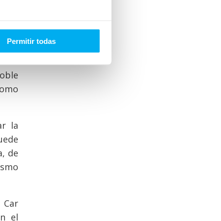
ción,
o de
Permitir todas
 para
aceta
oble
 como
r la
puede
a, de
mismo
 Car
n el