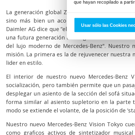
que hayan recopilado a parti
La generación global Z otorga un valor diferent
sino más bien un acompañante digital y móv
Usar sólo las Cookies ne
Daimler AG dice que “el Mercedes-Benz Vision To
una futura generación de megaurbes. El diseño 
del lujo moderno de Mercedes-Benz". Nuestro n
misión. La primera es la de rejuvenecer nuestra
lider en estilo.
El interior de nuestro nuevo Mercedes-Benz V
socialización, pero también permite que un pasa
desplegar un asiento de la sección del sofá situ
forma similar al asiento supletorio en la parte 
modo se extiende el volante, de la posición de ‘sta
Nuestro nuevo Mercedes-Benz Vision Tokyo cuent
como graficos activos de sintetizador musical 