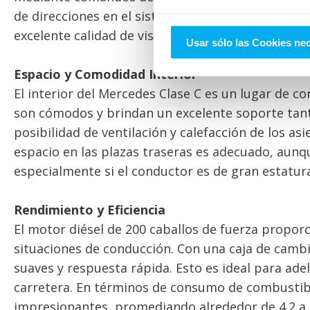
de direcciones en el sistema de navegación. Adem
excelente calidad de visualización y es fácil de usa
Usar sólo las Cookies ne
Espacio y Comodidad Interior
El interior del Mercedes Clase C es un lugar de c
son cómodos y brindan un excelente soporte tanto
posibilidad de ventilación y calefacción de los asi
espacio en las plazas traseras es adecuado, aunq
especialmente si el conductor es de gran estatur
Rendimiento y Eficiencia
El motor diésel de 200 caballos de fuerza propor
situaciones de conducción. Con una caja de camb
suaves y respuesta rápida. Esto es ideal para ad
carretera. En términos de consumo de combustible
impresionantes, promediando alrededor de 4.2 a 4