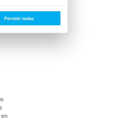
Permitir todas
e
as
s
 en