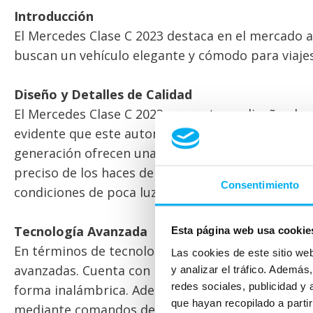
Introducción
El Mercedes Clase C 2023 destaca en el mercado a
buscan un vehículo elegante y cómodo para viajes
Diseño y Detalles de Calidad
El Mercedes Clase C 2023 presenta un diseño elega
evidente que este automóvil destaca por sus detal
generación ofrecen una iluminación excepcional g
preciso de los haces de luz. Esto se traduce en un
Consentimiento
condiciones de poca luz.
Tecnología Avanzada
Esta página web usa cookie
En términos de tecnología, el Mercedes Clase C 2
Las cookies de este sitio we
avanzadas. Cuenta con Mercedes Me, que incluye 
y analizar el tráfico. Ademá
redes sociales, publicidad y
forma inalámbrica. Además, el asistente virtual 
que hayan recopilado a parti
mediante comandos de voz, lo que facilita la conf