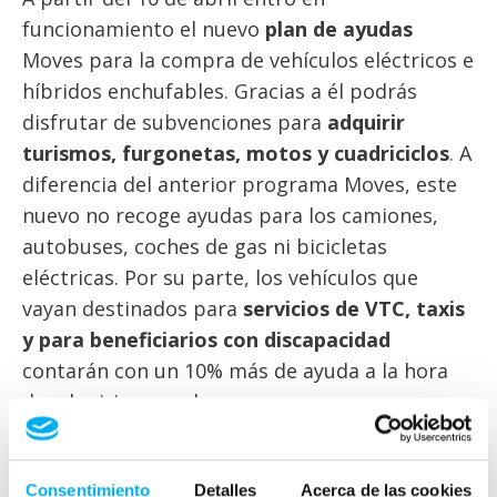
funcionamiento el nuevo
plan de ayudas
Moves para la compra de vehículos eléctricos e
híbridos enchufables. Gracias a él podrás
disfrutar de subvenciones para
adquirir
turismos, furgonetas, motos y cuadriciclos
. A
diferencia del anterior programa Moves, este
nuevo no recoge ayudas para los camiones,
autobuses, coches de gas ni bicicletas
eléctricas. Por su parte, los vehículos que
vayan destinados para
servicios de VTC, taxis
y para beneficiarios con discapacidad
contarán con un 10% más de ayuda a la hora
de adquirir su coche.
Sin duda, el nuevo Plan Moves III destaca por el
incremento de la cuantía de las ayudas
, que
Consentimiento
Detalles
Acerca de las cookies