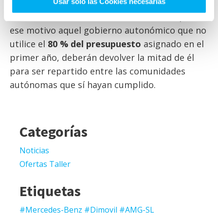
Usar sólo las Cookies necesarias
también se busca que no ocurra lo mismo que
con los
fondos
del anterior Plan Moves, por
ese motivo aquel gobierno autonómico que no
utilice el
80 % del presupuesto
asignado en el
primer año, deberán devolver la mitad de él
para ser repartido entre las comunidades
autónomas que sí hayan cumplido.
Categorías
Noticias
Ofertas Taller
Etiquetas
#Mercedes-Benz #Dimovil #AMG-SL