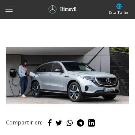
Dimovil
Cita Taller
Compartir en: