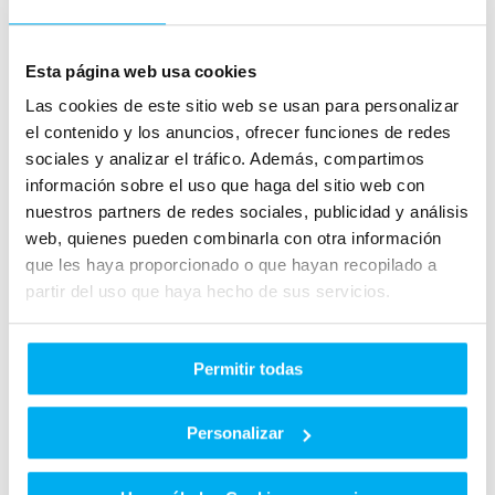
puede alcanzar los 7.000 € si optas por
comprar un coche eléctrico y entregar otro
Esta página web usa cookies
antiguo de más de 7 años. De esta manera, se
Las cookies de este sitio web se usan para personalizar
elimina uno de los principales inconvenientes
el contenido y los anuncios, ofrecer funciones de redes
que los conductores encuentran a la hora de
sociales y analizar el tráfico. Además, compartimos
apostar por un coche eléctrico o hibrido, el
información sobre el uso que haga del sitio web con
precio. Con este plan de ayudas, el Gobierno
nuestros partners de redes sociales, publicidad y análisis
pretende poner en circulación más de 250.000
web, quienes pueden combinarla con otra información
vehículos eléctrico, así como incrementar el
que les haya proporcionado o que hayan recopilado a
partir del uso que haya hecho de sus servicios.
número de puntos de recarga en nuestro país.
En este plan también se recoge medidas para
Permitir todas
evitar que las grandes ciudades concentren el
grueso de las subvenciones, por eso aquellos
Personalizar
municipios con menos de 5.000 habitantes
recibirán una mayor subvención. Por otro lado,