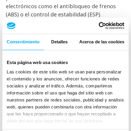
electrónicos como el antibloqueo de frenos
(ABS) o el control de estabilidad (ESP).
En los rodamientos
Si los neumáticos presentan zonas "planas",
Consentimiento
Detalles
Acerca de las cookies
que pueden ser ocasionadas por un frenazo
brusco del usuario, las vibraciones que se
Esta página web usa cookies
producirán afectarán a diferentes partes de la
Las cookies de este sitio web se usan para personalizar
suspensión, provocando además que los
el contenido y los anuncios, ofrecer funciones de redes
rodamientos sufran en exceso. Los
sociales y analizar el tráfico. Además, compartimos
profesionales detectan este fallo cuando la
información sobre el uso que haga del sitio web con
sensación es de traqueteo o vibración.
nuestros partners de redes sociales, publicidad y análisis
web, quienes pueden combinarla con otra información
En la dirección
que les haya proporcionado o que hayan recopilado a
partir del uso que haya hecho de sus servicios.
Una excesiva vibración también puede originar