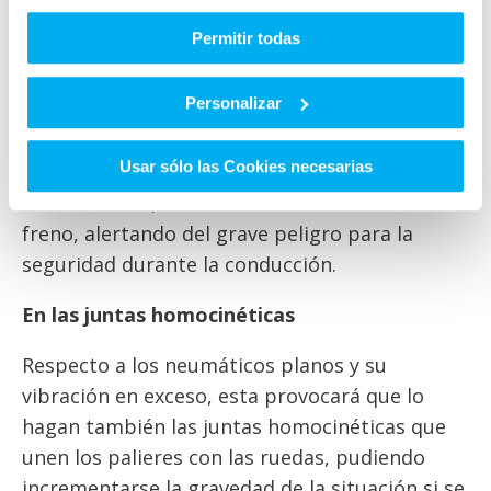
problemas en elementos de la dirección, como
la rótula de dirección.
Permitir todas
En los discos de freno
Personalizar
Los profesional de la red de talleres señalan
Usar sólo las Cookies necesarias
como otro de los problemas derivados de la
alta vibración, la deformación de los discos de
freno, alertando del grave peligro para la
seguridad durante la conducción.
En las juntas homocinéticas
Respecto a los neumáticos planos y su
vibración en exceso, esta provocará que lo
hagan también las juntas homocinéticas que
unen los palieres con las ruedas, pudiendo
incrementarse la gravedad de la situación si se