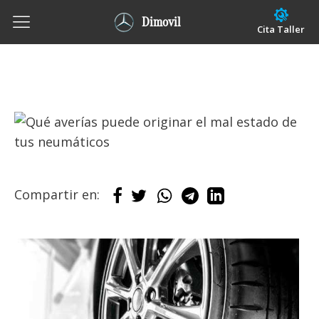
Dimovil
Cita Taller
Compartir en: