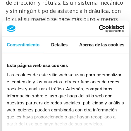
de dirección y rótulas. Es un sistema mecánico
y sin ningún tipo de asistencia hidráulica, con
lo cual su manejo se hace más duro y menos
confortable. De hecho, en los vehículos
actuales está en desuso.
Consentimiento
Detalles
Acerca de las cookies
Dirección asistida hidráulica
Este tipo de dirección utiliza energía hidráulica
Esta página web usa cookies
en su funcionamiento. Está formada por el
Las cookies de este sitio web se usan para personalizar
volante, columna de dirección, cremallera,
el contenido y los anuncios, ofrecer funciones de redes
bomba hidráulica, tuberías y depósito de
sociales y analizar el tráfico. Además, compartimos
información sobre el uso que haga del sitio web con
liquido hidráulico. Con todo este sistema se
nuestros partners de redes sociales, publicidad y análisis
consigue que, a través de un fluido, el
web, quienes pueden combinarla con otra información
conductor tenga que realizar menor esfuerzo
que les haya proporcionado o que hayan recopilado a
en las maniobras de dirección. La bomba
partir del uso que haya hecho de sus servicios.
hidráulica recibe el movimiento del cigüeñal a