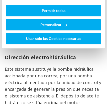
través de la correa auxiliar o correa de
Permitir todas
accesorios, generando presión hidráulica para
la asistencia de la cremallera. La presión
Personalizar
circula a través de tuberías en todo el circuito.
Este tipo de dirección es fácilmente
identificable porque los componentes se
Usar sólo las Cookies necesarias
encuentran visibles.
Dirección electrohidráulica
Este sistema sustituye la bomba hidráulica
accionada por una correa, por una bomba
eléctrica alimentada por la unidad de control y
encargada de generar la presión que necesita
el sistema de asistencia. El depósito de aceite
hidráulico se sitúa encima del motor