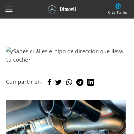
Dimovil
Cita Taller
Compartir en: