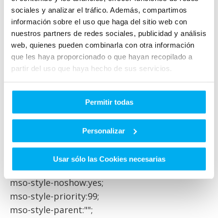
Estas novedades también han llegado la
sociales y analizar el tráfico. Además, compartimos
modelo Cabrio. En este caso, aumentando la
información sobre el uso que haga del sitio web con
diversión que supone recorrer la ciudad con la
nuestros partners de redes sociales, publicidad y análisis
capota abierta. Con las versiones Brabus es
web, quienes pueden combinarla con otra información
posible disfrutar al máximo de todo lo que
que les haya proporcionado o que hayan recopilado a
ofrece la vida en la ciudad. Y gracias a sus
partir del uso que haya hecho de sus servicios.
deportivos motores y su equipamiento de
calidad serás siempre el primero.
Permitir todas
/* Style Definitions */
table.MsoNormalTable
Personalizar
{mso-style-name:"Tabla normal";
mso-tstyle-rowband-size:0;
Usar sólo las Cookies necesarias
mso-tstyle-colband-size:0;
mso-style-noshow:yes;
mso-style-priority:99;
mso-style-parent:"";