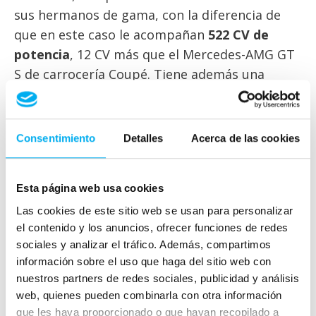
sus hermanos de gama, con la diferencia de
que en este caso le acompañan
522 CV de
potencia
, 12 CV más que el Mercedes-AMG GT
S de carrocería Coupé. Tiene además una
velocidad punta de 308 km/h y es
capaz de
acelerar de 0 a 100 en 3,8 segundos
.
Consentimiento
Detalles
Acerca de las cookies
Además, comparte con el Mercedes-AMG GT C
Roadster un
diferencial autoblocante de
control electrónico
, una suspensión
Esta página web usa cookies
adaptativa electrónica AMG Ride Control y un
Las cookies de este sitio web se usan para personalizar
sistema de escape Performance, con válvulas
el contenido y los anuncios, ofrecer funciones de redes
de mariposa para un sonido variable.
sociales y analizar el tráfico. Además, compartimos
información sobre el uso que haga del sitio web con
Lo mismo ocurre con el tren de frenado,
nuestros partners de redes sociales, publicidad y análisis
compuesto de serie por discos delanteros de
web, quienes pueden combinarla con otra información
que les haya proporcionado o que hayan recopilado a