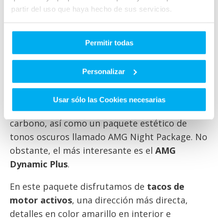
390 mm de diámetro y pinzas de seis pistones.
partir del uso que haya hecho de sus servicios.
Opcionalmente puede montar un
equipo de
frenado carbonocerámico con discos
delanteros de 402 mm de diámetro
. El
Permitir todas
selector de modos AMG Dynamic Select cuenta
con un modo adicional Race con respecto a los
Personalizar
cuatro modos del Mercedes-AMG GT Roadster
de acceso. AMG nos dejará equipar en este GT
Usar sólo las Cookies necesarias
S Roadster un paquete exterior en fibra de
carbono, así como un paquete estético de
tonos oscuros llamado AMG Night Package. No
obstante, el más interesante es el
AMG
Dynamic Plus
.
En este paquete disfrutamos de
tacos de
motor activos
, una dirección más directa,
detalles en color amarillo en interior e