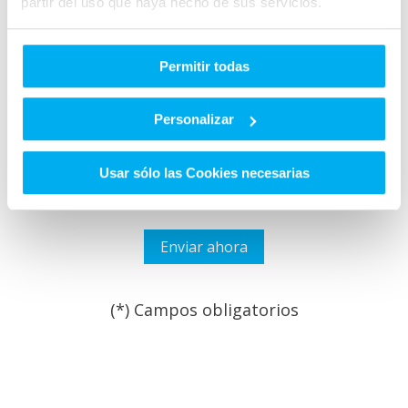
partir del uso que haya hecho de sus servicios.
Permitir todas
He leído y acepto las
Condiciones legales
y la
política de
privacidad
*
Personalizar
Quiero que GRUPO HUERTAS me informe sobre sus
servicios y productos que puedan adaptarse a mis
necesidades y puedan ser de mi interés.
Usar sólo las Cookies necesarias
(*) Campos obligatorios
Por favor, deja este campo