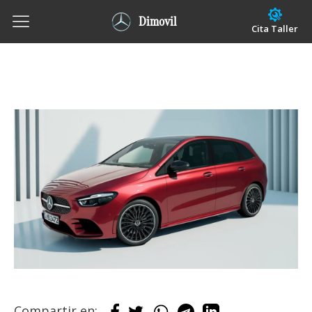
Dimovil
Cita Taller
Compartir en: