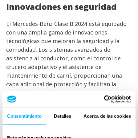
Innovaciones en seguridad
El Mercedes-Benz Clase B 2024 está equipado
con una amplia gama de innovaciones
tecnológicas que mejoran la seguridad y la
comodidad. Los sistemas avanzados de
asistencia al conductor, como el control de
crucero adaptativo y el asistente de
mantenimiento de carril, proporcionan una
capa adicional de protección y facilitan la
conducción en diversas situaciones. Las
tecnologías de seguridad activa y pasiva, como
la detección de colisiones y el frenado
Consentimiento
Detalles
Acerca de las cookies
automático, garantizan que todos los
ocupantes del vehículo estén protegidos en
todo momento. Estas características, junto
Esta página web usa cookies