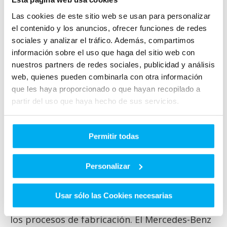
con la robusta construcción del Clase B, hacen
Las cookies de este sitio web se usan para personalizar
de este monovolumen uno de los más seguros
el contenido y los anuncios, ofrecer funciones de redes
en el mercado.
sociales y analizar el tráfico. Además, compartimos
información sobre el uso que haga del sitio web con
Impacto ambiental y
nuestros partners de redes sociales, publicidad y análisis
web, quienes pueden combinarla con otra información
sostenibilidad
que les haya proporcionado o que hayan recopilado a
partir del uso que haya hecho de sus servicios.
Mercedes-Benz ha adoptado un enfoque
proactivo hacia la sostenibilidad con el Clase B
Permitir todas
2024, incorporando tecnologías que reducen
las emisiones y mejoran la eficiencia
Personalizar
energética. El compromiso de la marca con la
sostenibilidad se refleja en cada aspecto del
Usar sólo las Cookies necesarias
vehículo, desde los materiales utilizados hasta
los procesos de fabricación. El Mercedes-Benz