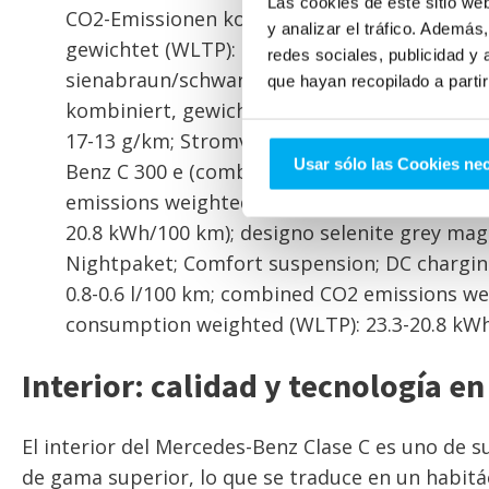
Las cookies de este sitio we
CO2-Emissionen kombiniert, gewichtet (WLTP
y analizar el tráfico. Ademá
gewichtet (WLTP): 23,3-20,8 kWh/100 km); d
redes sociales, publicidad y
sienabraun/schwarz; AMG Line + Nightpaket;
que hayan recopilado a parti
kombiniert, gewichtet (WLTP): 0,8-0,6 l/100
17-13 g/km; Stromverbrauch kombiniert, gew
Usar sólo las Cookies ne
Benz C 300 e (combined fuel consumption we
emissions weighted (WLTP): 17-13 g/km; com
20.8 kWh/100 km); designo selenite grey mag
Nightpaket; Comfort suspension; DC chargi
0.8-0.6 l/100 km; combined CO2 emissions w
consumption weighted (WLTP): 23.3-20.8 kW
Interior: calidad y tecnología en
El interior del Mercedes-Benz Clase C es uno de 
de gama superior, lo que se traduce en un habitá