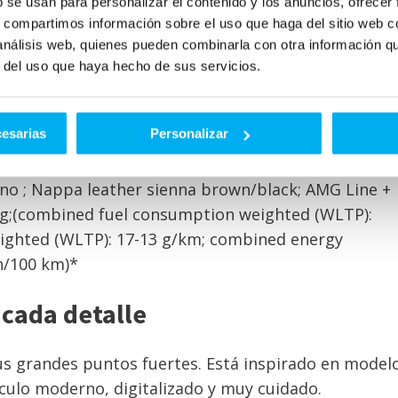
b se usan para personalizar el contenido y los anuncios, ofrecer
): 17-13 g/km; Stromverbrauch kombiniert,
s, compartimos información sobre el uso que haga del sitio web 
esigno selenitgrau magno; Leder Nappa
 análisis web, quienes pueden combinarla con otra información q
 Komfortfahrwerk; DC-Laden;(Kraftstoffverbrauch
r del uso que haya hecho de sus servicios.
 km; CO2-Emissionen kombiniert, gewichtet (WLTP):
ichtet (WLTP): 23,3-20,8 kWh/100 km)* Mercedes-
cesarias
Personalizar
ighted (WLTP): 0.8-0.6 l/100 km; combined CO2
bined energy consumption weighted (WLTP): 23.3-
no ; Nappa leather sienna brown/black; AMG Line +
ng;(combined fuel consumption weighted (WLTP):
eighted (WLTP): 17-13 g/km; combined energy
h/100 km)*
 cada detalle
sus grandes puntos fuertes. Está inspirado en model
culo moderno, digitalizado y muy cuidado.