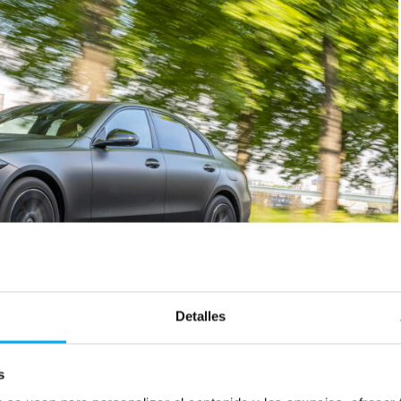
Detalles
s
ombiniert, gewichtet (WLTP): 0,8-0,6 l/100 km;