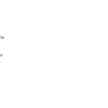
la
ue
o