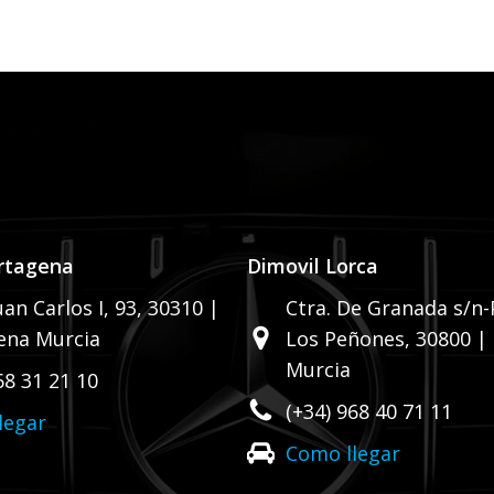
Por favor, deja este campo
rtagena
Dimovil Lorca
uan Carlos I, 93,
30310 |
Ctra. De Granada s/n-P
ena Murcia
Los Peñones,
30800 |
Murcia
68 31 21 10
(+34) 968 40 71 11
legar
Como llegar