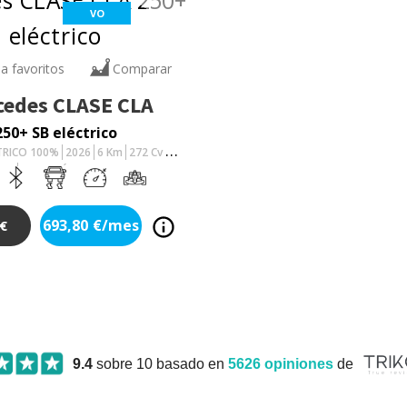
VO
 a favoritos
Comparar
cedes
CLASE CLA
250+ SB eléctrico
CTRICO 100%
2026
6
Km
272
Cv
AUTOMÁTICO
693,80
€/mes
€
9.4
sobre 10 basado en
5626
opiniones
de