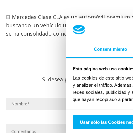
El Mercedes Clase CLA es un automóvil premium d
buscando un vehículo urbano de segunda mano. F
se ha consolidado como uno de los coches de ref
Consentimiento
Esta página web usa cookie
Las cookies de este sitio we
Si desea ponerse en contacto con n
y analizar el tráfico. Ademá
redes sociales, publicidad y
que hayan recopilado a parti
Usar sólo las Cookies ne