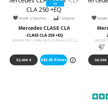
VO
Añadir a favoritos
Comparar
Añadir
Mercedes
CLASE CLA
Mer
-CLASS CLA 250 +EQ
BEV ELECTRICO 100%
2025
19.200
Km
272
Cv
BEV ELE
AUTOMÁTICO
643,45
€/mes
52.400
€
56.500