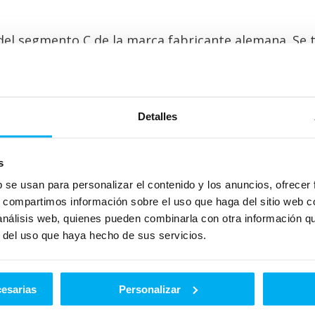
el segmento C de la marca fabricante alemana. Se t
ue lanzado al mercado en 1997 y actualmente se en
erencia de Mercedes.
Detalles
¿No encuentra lo que busca?
s
b se usan para personalizar el contenido y los anuncios, ofrecer
osotros rellene el siguiente formulario y envíenos
s, compartimos información sobre el uso que haga del sitio web 
 análisis web, quienes pueden combinarla con otra información q
r del uso que haya hecho de sus servicios.
cesarias
Personalizar