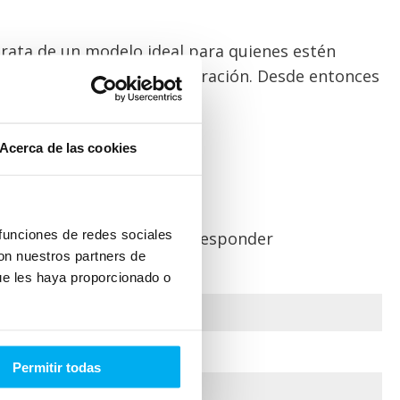
rata de un modelo ideal para quienes estén
cuentra en su cuarta generación. Desde entonces
Acerca de las cookies
 funciones de redes sociales
lo. Seremos muy rápido en responder
con nuestros partners de
ue les haya proporcionado o
Permitir todas