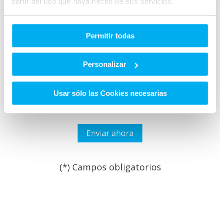
partir del uso que haya hecho de sus servicios.
Permitir todas
He leído y acepto las
Condiciones legales
y la
política de
privacidad
*
Personalizar
Quiero que GRUPO HUERTAS me informe sobre sus
servicios y productos que puedan adaptarse a mis
necesidades y puedan ser de mi interés.
Usar sólo las Cookies necesarias
(*) Campos obligatorios
Por favor, deja este campo