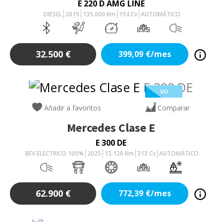
E 220 D AMG LINE
DIESEL
2019
135.000
Km
194
Cv
AUTOMÁTICO
32.500
€
399,09
€/mes
VO
Añadir a favoritos
Comparar
Mercedes
Clase E
E 300 DE
BEV ELECTRICO 100%
2025
13.120
Km
313
Cv
AUTOMÁTICO
62.900
€
772,39
€/mes