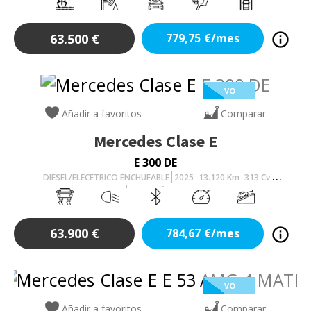
63.500
€
779,75
€/mes
VO
Añadir a favoritos
Comparar
Mercedes
Clase E
E 300 DE
DIESEL/ELECETRICO ENCHUFABLE
2025
13.120
Km
313
Cv
AUTOMÁTICO
63.900
€
784,67
€/mes
VO
Añadir a favoritos
Comparar