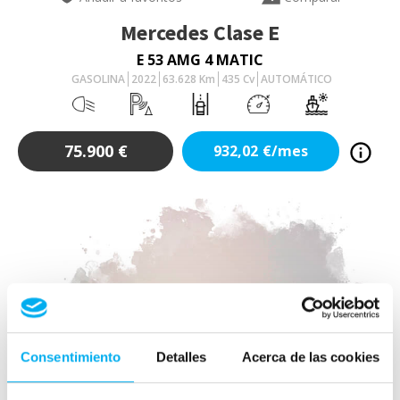
Mercedes
Clase E
E 53 AMG 4 MATIC
GASOLINA
2022
63.628
Km
435
Cv
AUTOMÁTICO
75.900
€
932,02
€/mes
Consentimiento
Detalles
Acerca de las cookies