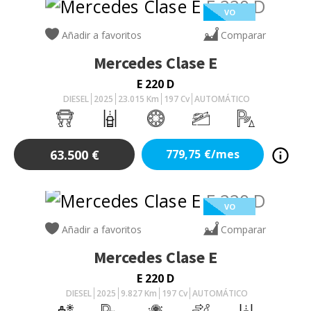
VO
Añadir a favoritos
Comparar
Mercedes
Clase E
E 220 D
DIESEL
2025
23.015
Km
197
Cv
AUTOMÁTICO
63.500
€
779,75
€/mes
VO
Añadir a favoritos
Comparar
Mercedes
Clase E
E 220 D
DIESEL
2025
9.827
Km
197
Cv
AUTOMÁTICO