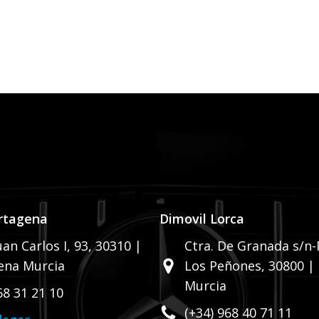
rtagena
Dimovil Lorca
uan Carlos I, 93,
30310 |
Ctra. De Granada s/n-P
ena Murcia
Los Peñones,
30800 |
Murcia
68 31 21 10
(+34) 968 40 71 11