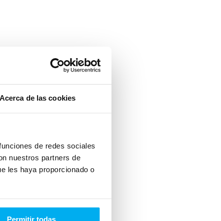
o
-
Acerca de las cookies
ión
a.
 funciones de redes sociales
Esta
con nuestros partners de
ncia
ue les haya proporcionado o
0
o el
Permitir todas