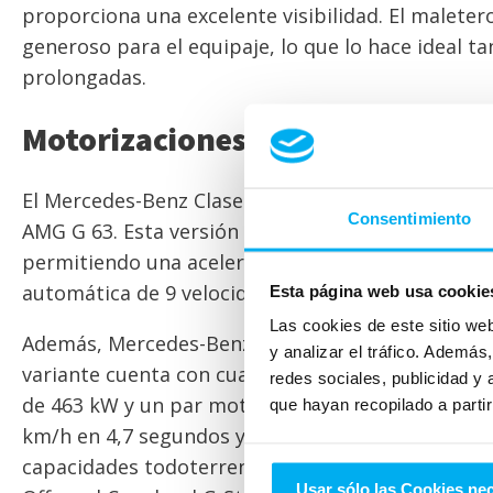
proporciona una excelente visibilidad. El maleter
generoso para el equipaje, lo que lo hace ideal t
prolongadas.
Motorizaciones y Rendimiento
El Mercedes-Benz Clase G está disponible en vari
Consentimiento
AMG G 63. Esta versión está equipada con un moto
permitiendo una aceleración de 0 a 100 km/h en a
automática de 9 velocidades garantizan un rendi
Esta página web usa cookie
Las cookies de este sitio we
Además, Mercedes-Benz ha introducido una versión
y analizar el tráfico. Ademá
variante cuenta con cuatro motores eléctricos, u
redes sociales, publicidad y
de 463 kW y un par motor de 1.164 Nm. A pesar de
que hayan recopilado a parti
km/h en 4,7 segundos y ofrece una autonomía de h
capacidades todoterreno que han hecho famoso a
Usar sólo las Cookies ne