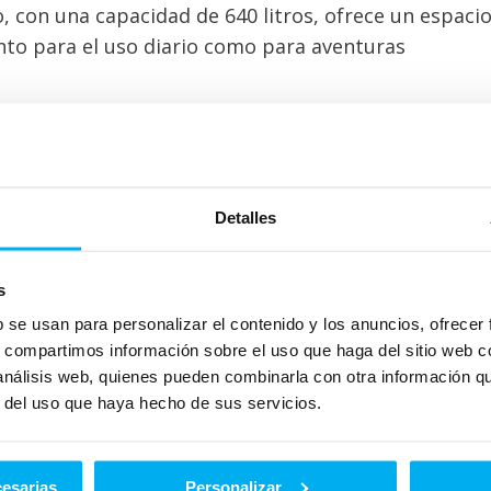
o, con una capacidad de 640 litros, ofrece un espaci
anto para el uso diario como para aventuras
as versiones, destacando especialmente el Mercedes
Detalles
r V8 biturbo de 4.0 litros que produce 585 CV,
penas 4,4 segundos. La tracción total y la transmis
miento óptimo tanto en carretera como fuera de ell
s
b se usan para personalizar el contenido y los anuncios, ofrecer
 electrificada del Clase G, conocida como G 580e. 
s, compartimos información sobre el uso que haga del sitio web 
no en cada rueda, que en conjunto ofrecen una pote
 análisis web, quienes pueden combinarla con otra información q
 su peso de 3.085 kg, es capaz de acelerar de 0 a 10
r del uso que haya hecho de sus servicios.
asta 473 km. Esta versión eléctrica mantiene las
l Clase G, incorporando tecnologías avanzadas com
cesarias
Personalizar