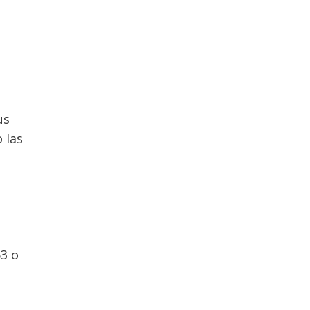
us
 las
63 o