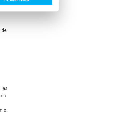
 de
 las
una
n el