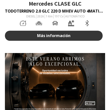
Mercedes
CLASE GLC
TODOTERRENO 2.0 GLC 220 D MHEV AUTO 4MATIC 197 5P
DIESEL
2026
1
Km
197
Cv
AUTOMÁTICO
Más información