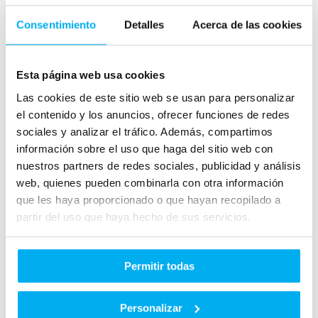
TODOTERRENO BEV 94KWH GLC 400 AUTO 4MATIC 489 5P
Consentimiento
Detalles
Acerca de las cookies
BEV ELECTRICO 100%
2026
1
Km
489
Cv
AUTOMÁTICO
Esta página web usa cookies
Más información
Las cookies de este sitio web se usan para personalizar
el contenido y los anuncios, ofrecer funciones de redes
sociales y analizar el tráfico. Además, compartimos
VN
información sobre el uso que haga del sitio web con
nuestros partners de redes sociales, publicidad y análisis
web, quienes pueden combinarla con otra información
Añadir a favoritos
Comparar
que les haya proporcionado o que hayan recopilado a
Mercedes
CLASE GLC
partir del uso que haya hecho de sus servicios.
TODOTERRENO 2.0 GLC 220 D MHEV AUTO 4MATIC 197 5P
DIESEL
2026
1
Km
197
Cv
AUTOMÁTICO
Permitir todas
Más información
Personalizar