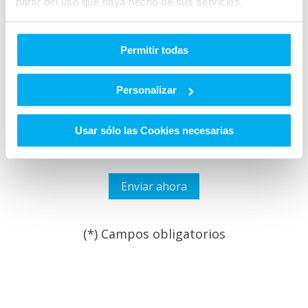
partir del uso que haya hecho de sus servicios.
Permitir todas
He leído y acepto las
Condiciones legales
y la
política de
privacidad
*
Personalizar
Quiero que GRUPO HUERTAS me informe sobre sus
servicios y productos que puedan adaptarse a mis
necesidades y puedan ser de mi interés.
Usar sólo las Cookies necesarias
(*) Campos obligatorios
Por favor, deja este campo